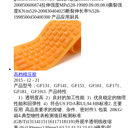
200850606874拉伸强度MPa528-19989.09.09.08.0撕裂强
度KN/m529-200830404025断裂伸长率%528-
1998500450400300 产品应用厨具
高档模压胶
2015
-
12
-
21
产品型号：GF131、GF141、GF151、GF161、GF171、
GF181、GF1911. 产品特性
1）透明度高 2）良好的加工性能 3）优良稳定的物理
性能和回弹性 4）符合US FDA和UL94 HB标准2. 主要
应用 高品质要求的按键、杂件、密封件3. 包装 20KG/
箱4.典型物性表检测项目检测标准
(GB/T)131141151161171181191外观半透明线收缩
率 (%)130mm×130mm3.63.53.43.33.23.02.9硬度(邵