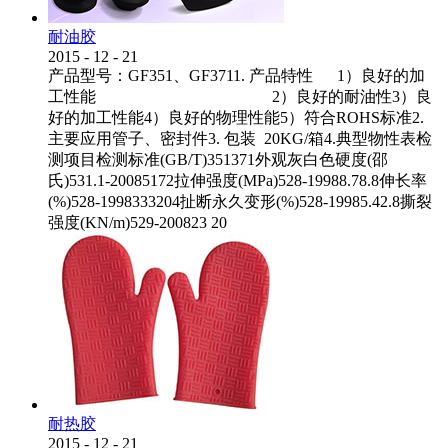
耐油胶
2015
-
12
-
21
产品型号：GF351、GF3711. 产品特性 1）良好的加
工性能 2）良好的耐油性3）良
好的加工性能4）良好的物理性能5）符合ROHS标准2.
主要应用管子、密封件3. 包装 20KG/箱4.典型物性表检
测项目检测标准(GB/T)351371外观灰白色硬度(邵
氏)531.1-20085172拉伸强度(MPa)528-19988.78.8伸长率
(%)528-1998333204扯断永久变形(%)528-19985.42.8撕裂
强度(KN/m)529-200823 20
耐热胶
2015
-
12
-
21