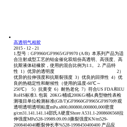
高透明气相胶
2015
-
12
-
21
1.型号：GF9960/GF9965/GF9970 (A/B) 本系列产品为适
合注射成型工艺的铂金催化双组份高透明、高强度、高
抗斯液体硅橡胶，使用的混合比例为1:1。 2. 产品特
性 1）优异的透明度 2）
优异的拉伸强度和抗斯裂强度 3）优良的回弹性 4）优
良的热稳定性和耐候性（使用的温度-60℃～
250℃） 5）抗黄变 6）耐热老化 7）符合US FDA和EU
RoHS标准3. 包装 20KG/桶或200KG/桶4.典型物性表检
测项目单位检测标准(GB/T)GF9960GF9965GF9970外观
透明透明透明粘度mPa.s800,000800,000800,000密度
g/cm31.141.141.14邵氏A硬度Shore A531.1-2008606568拉
伸强度MPa528-19989.09.09.0撕裂强度KN/m529-
2008404040断裂伸长率%528-1998450400400 产品应