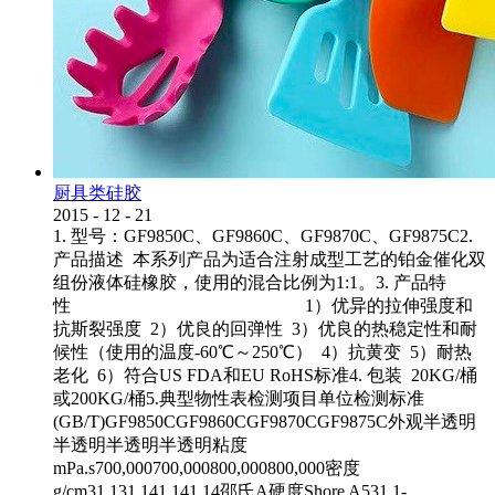
厨具类硅胶
2015
-
12
-
21
1. 型号：GF9850C、GF9860C、GF9870C、GF9875C2.
产品描述 本系列产品为适合注射成型工艺的铂金催化双
组份液体硅橡胶，使用的混合比例为1:1。3. 产品特
性 1）优异的拉伸强度和
抗斯裂强度 2）优良的回弹性 3）优良的热稳定性和耐
候性（使用的温度-60℃～250℃） 4）抗黄变 5）耐热
老化 6）符合US FDA和EU RoHS标准4. 包装 20KG/桶
或200KG/桶5.典型物性表检测项目单位检测标准
(GB/T)GF9850CGF9860CGF9870CGF9875C外观半透明
半透明半透明半透明粘度
mPa.s700,000700,000800,000800,000密度
g/cm31.131.141.141.14邵氏A硬度Shore A531.1-