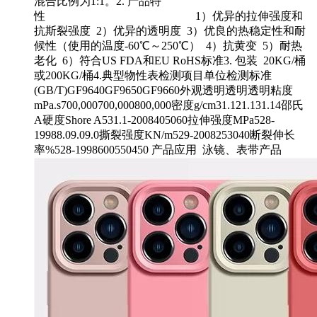
混合比例为1:1。2. 产品特
性 1）优异的拉伸强度和
抗斯裂强度 2）优异的透明度 3）优良的热稳定性和耐
候性（使用的温度-60℃～250℃） 4）抗黄变 5）耐热
老化 6）符合US FDA和EU RoHS标准3. 包装 20KG/桶
或200KG/桶4.典型物性表检测项目单位检测标准
(GB/T)GF9640GF9650GF9660外观透明透明透明粘度
mPa.s700,000700,000800,000密度g/cm31.121.131.14邵氏
A硬度Shore A531.1-2008405060拉伸强度MPa528-
19988.09.09.0撕裂强度KN/m529-2008253040断裂伸长
率%528-1998600550450 产品应用 泳镜、表带产品