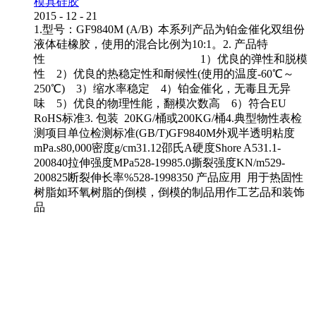
模具硅胶
2015
-
12
-
21
1.型号：GF9840M (A/B) 本系列产品为铂金催化双组份
液体硅橡胶，使用的混合比例为10:1。2. 产品特
性 1）优良的弹性和脱模
性 2）优良的热稳定性和耐候性(使用的温度-60℃～
250℃) 3）缩水率稳定 4）铂金催化，无毒且无异
味 5）优良的物理性能，翻模次数高 6）符合EU
RoHS标准3. 包装 20KG/桶或200KG/桶4.典型物性表检
测项目单位检测标准(GB/T)GF9840M外观半透明粘度
mPa.s80,000密度g/cm31.12邵氏A硬度Shore A531.1-
200840拉伸强度MPa528-19985.0撕裂强度KN/m529-
200825断裂伸长率%528-1998350 产品应用 用于热固性
树脂如环氧树脂的倒模，倒模的制品用作工艺品和装饰
品