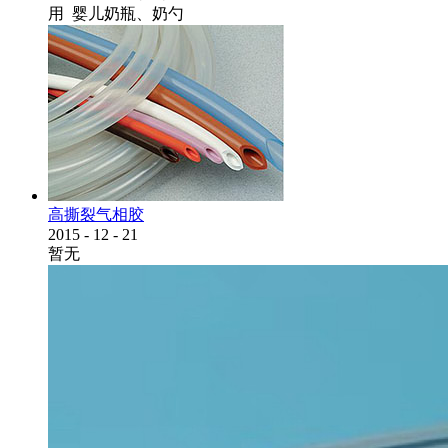
用 婴儿奶瓶、奶勺
高撕裂气相胶
2015
-
12
-
21
暂无