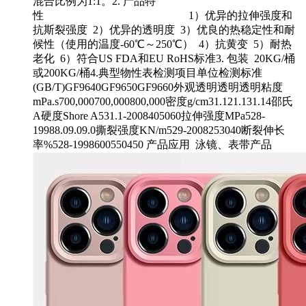
混合比例为1:1。2. 产品特
性 1）优异的拉伸强度和
抗斯裂强度 2）优异的透明度 3）优良的热稳定性和耐
候性（使用的温度-60℃～250℃） 4）抗黄变 5）耐热
老化 6）符合US FDA和EU RoHS标准3. 包装 20KG/桶
或200KG/桶4.典型物性表检测项目单位检测标准
(GB/T)GF9640GF9650GF9660外观透明透明透明粘度
mPa.s700,000700,000800,000密度g/cm31.121.131.14邵氏
A硬度Shore A531.1-2008405060拉伸强度MPa528-
19988.09.09.0撕裂强度KN/m529-2008253040断裂伸长
率%528-1998600550450 产品应用 泳镜、表带产品