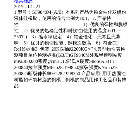
模具硅胶
2015
-
12
-
21
1.型号：GF9840M (A/B) 本系列产品为铂金催化双组份
液体硅橡胶，使用的混合比例为10:1。2. 产品特
性 1）优良的弹性和脱模
性 2）优良的热稳定性和耐候性(使用的温度-60℃～
250℃) 3）缩水率稳定 4）铂金催化，无毒且无异
味 5）优良的物理性能，翻模次数高 6）符合EU
RoHS标准3. 包装 20KG/桶或200KG/桶4.典型物性表检
测项目单位检测标准(GB/T)GF9840M外观半透明粘度
mPa.s80,000密度g/cm31.12邵氏A硬度Shore A531.1-
200840拉伸强度MPa528-19985.0撕裂强度KN/m529-
200825断裂伸长率%528-1998350 产品应用 用于热固性
树脂如环氧树脂的倒模，倒模的制品用作工艺品和装饰
品