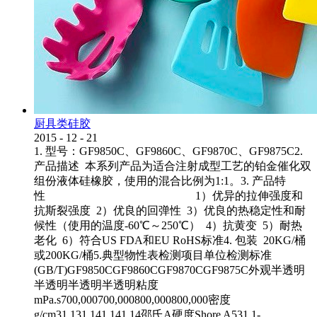
厨具类硅胶
2015
-
12
-
21
1. 型号：GF9850C、GF9860C、GF9870C、GF9875C2.
产品描述 本系列产品为适合注射成型工艺的铂金催化双
组份液体硅橡胶，使用的混合比例为1:1。3. 产品特
性 1）优异的拉伸强度和
抗斯裂强度 2）优良的回弹性 3）优良的热稳定性和耐
候性（使用的温度-60℃～250℃） 4）抗黄变 5）耐热
老化 6）符合US FDA和EU RoHS标准4. 包装 20KG/桶
或200KG/桶5.典型物性表检测项目单位检测标准
(GB/T)GF9850CGF9860CGF9870CGF9875C外观半透明
半透明半透明半透明粘度
mPa.s700,000700,000800,000800,000密度
g/cm31.131.141.141.14邵氏A硬度Shore A531.1-