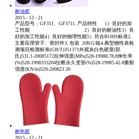
耐油胶
2015
-
12
-
21
产品型号：GF351、GF3711. 产品特性 1）良好的加
工性能 2）良好的耐油性3）良
好的加工性能4）良好的物理性能5）符合ROHS标准2.
主要应用管子、密封件3. 包装 20KG/箱4.典型物性表检
测项目检测标准(GB/T)351371外观灰白色硬度(邵
氏)531.1-20085172拉伸强度(MPa)528-19988.78.8伸长率
(%)528-1998333204扯断永久变形(%)528-19985.42.8撕裂
强度(KN/m)529-200823 20
耐热胶
2015
-
12
-
21