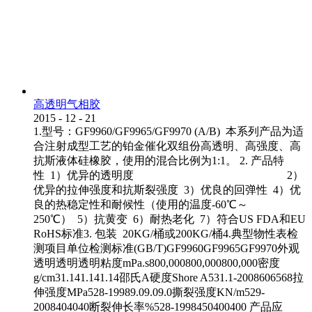
高透明气相胶
2015
-
12
-
21
1.型号：GF9960/GF9965/GF9970 (A/B) 本系列产品为适
合注射成型工艺的铂金催化双组份高透明、高强度、高
抗斯液体硅橡胶，使用的混合比例为1:1。 2. 产品特
性 1）优异的透明度 2）
优异的拉伸强度和抗斯裂强度 3）优良的回弹性 4）优
良的热稳定性和耐候性（使用的温度-60℃～
250℃） 5）抗黄变 6）耐热老化 7）符合US FDA和EU
RoHS标准3. 包装 20KG/桶或200KG/桶4.典型物性表检
测项目单位检测标准(GB/T)GF9960GF9965GF9970外观
透明透明透明粘度mPa.s800,000800,000800,000密度
g/cm31.141.141.14邵氏A硬度Shore A531.1-2008606568拉
伸强度MPa528-19989.09.09.0撕裂强度KN/m529-
2008404040断裂伸长率%528-1998450400400 产品应