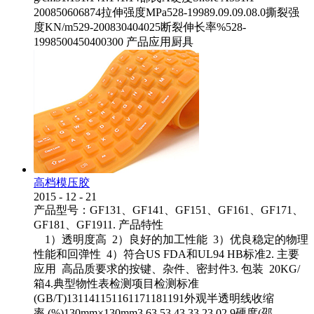
200850606874拉伸强度MPa528-19989.09.09.08.0撕裂强
度KN/m529-200830404025断裂伸长率%528-
1998500450400300 产品应用厨具
高档模压胶
2015
-
12
-
21
产品型号：GF131、GF141、GF151、GF161、GF171、
GF181、GF1911. 产品特性
1）透明度高 2）良好的加工性能 3）优良稳定的物理
性能和回弹性 4）符合US FDA和UL94 HB标准2. 主要
应用 高品质要求的按键、杂件、密封件3. 包装 20KG/
箱4.典型物性表检测项目检测标准
(GB/T)131141151161171181191外观半透明线收缩
率 (%)130mm×130mm3.63.53.43.33.23.02.9硬度(邵