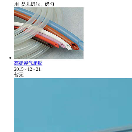
用 婴儿奶瓶、奶勺
高撕裂气相胶
2015
-
12
-
21
暂无