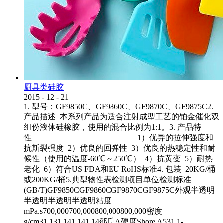
厨具类硅胶
2015
-
12
-
21
1. 型号：GF9850C、GF9860C、GF9870C、GF9875C2.
产品描述 本系列产品为适合注射成型工艺的铂金催化双
组份液体硅橡胶，使用的混合比例为1:1。3. 产品特
性 1）优异的拉伸强度和
抗斯裂强度 2）优良的回弹性 3）优良的热稳定性和耐
候性（使用的温度-60℃～250℃） 4）抗黄变 5）耐热
老化 6）符合US FDA和EU RoHS标准4. 包装 20KG/桶
或200KG/桶5.典型物性表检测项目单位检测标准
(GB/T)GF9850CGF9860CGF9870CGF9875C外观半透明
半透明半透明半透明粘度
mPa.s700,000700,000800,000800,000密度
g/cm31.131.141.141.14邵氏A硬度Shore A531.1-