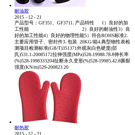
耐油胶
2015
-
12
-
21
产品型号：GF351、GF3711. 产品特性 1）良好的加
工性能 2）良好的耐油性3）良
好的加工性能4）良好的物理性能5）符合ROHS标准2.
主要应用管子、密封件3. 包装 20KG/箱4.典型物性表检
测项目检测标准(GB/T)351371外观灰白色硬度(邵
氏)531.1-20085172拉伸强度(MPa)528-19988.78.8伸长率
(%)528-1998333204扯断永久变形(%)528-19985.42.8撕裂
强度(KN/m)529-200823 20
耐热胶
2015
-
12
-
21