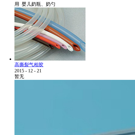
用 婴儿奶瓶、奶勺
高撕裂气相胶
2015
-
12
-
21
暂无