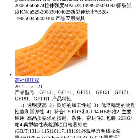
200850606874拉伸强度MPa528-19989.09.09.08.0撕裂强
度KN/m529-200830404025断裂伸长率%528-
1998500450400300 产品应用厨具
高档模压胶
2015
-
12
-
21
产品型号：GF131、GF141、GF151、GF161、GF171、
GF181、GF1911. 产品特性
1）透明度高 2）良好的加工性能 3）优良稳定的物理
性能和回弹性 4）符合US FDA和UL94 HB标准2. 主要
应用 高品质要求的按键、杂件、密封件3. 包装 20KG/
箱4.典型物性表检测项目检测标准
(GB/T)131141151161171181191外观半透明线收缩
率 (%)130mm×130mm3.63.53.43.33.23.02.9硬度(邵