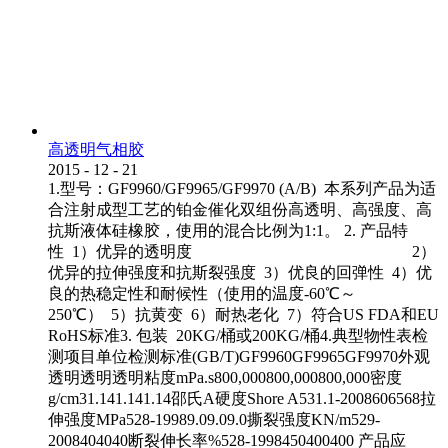
高透明气相胶
2015
-
12
-
21
1.型号：GF9960/GF9965/GF9970 (A/B) 本系列产品为适
合注射成型工艺的铂金催化双组份高透明、高强度、高
抗斯液体硅橡胶，使用的混合比例为1:1。 2. 产品特
性 1）优异的透明度 2）
优异的拉伸强度和抗斯裂强度 3）优良的回弹性 4）优
良的热稳定性和耐候性（使用的温度-60℃～
250℃） 5）抗黄变 6）耐热老化 7）符合US FDA和EU
RoHS标准3. 包装 20KG/桶或200KG/桶4.典型物性表检
测项目单位检测标准(GB/T)GF9960GF9965GF9970外观
透明透明透明粘度mPa.s800,000800,000800,000密度
g/cm31.141.141.14邵氏A硬度Shore A531.1-2008606568拉
伸强度MPa528-19989.09.09.0撕裂强度KN/m529-
2008404040断裂伸长率%528-1998450400400 产品应