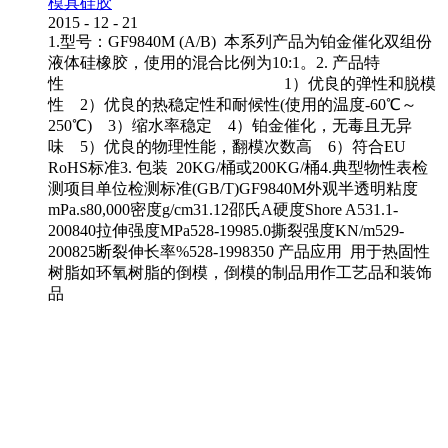
模具硅胶
2015
-
12
-
21
1.型号：GF9840M (A/B) 本系列产品为铂金催化双组份
液体硅橡胶，使用的混合比例为10:1。2. 产品特
性 1）优良的弹性和脱模
性 2）优良的热稳定性和耐候性(使用的温度-60℃～
250℃) 3）缩水率稳定 4）铂金催化，无毒且无异
味 5）优良的物理性能，翻模次数高 6）符合EU
RoHS标准3. 包装 20KG/桶或200KG/桶4.典型物性表检
测项目单位检测标准(GB/T)GF9840M外观半透明粘度
mPa.s80,000密度g/cm31.12邵氏A硬度Shore A531.1-
200840拉伸强度MPa528-19985.0撕裂强度KN/m529-
200825断裂伸长率%528-1998350 产品应用 用于热固性
树脂如环氧树脂的倒模，倒模的制品用作工艺品和装饰
品