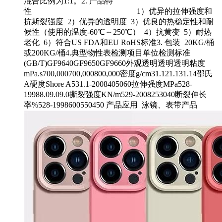
混合比例为1:1。2. 产品特
性 1）优异的拉伸强度和
抗斯裂强度 2）优异的透明度 3）优良的热稳定性和耐
候性（使用的温度-60℃～250℃） 4）抗黄变 5）耐热
老化 6）符合US FDA和EU RoHS标准3. 包装 20KG/桶
或200KG/桶4.典型物性表检测项目单位检测标准
(GB/T)GF9640GF9650GF9660外观透明透明透明粘度
mPa.s700,000700,000800,000密度g/cm31.121.131.14邵氏
A硬度Shore A531.1-2008405060拉伸强度MPa528-
19988.09.09.0撕裂强度KN/m529-2008253040断裂伸长
率%528-1998600550450 产品应用 泳镜、表带产品