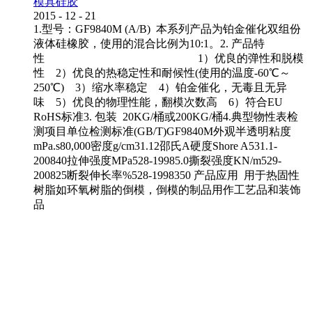
模具硅胶
2015
-
12
-
21
1.型号：GF9840M (A/B) 本系列产品为铂金催化双组份
液体硅橡胶，使用的混合比例为10:1。2. 产品特
性 1）优良的弹性和脱模
性 2）优良的热稳定性和耐候性(使用的温度-60℃～
250℃) 3）缩水率稳定 4）铂金催化，无毒且无异
味 5）优良的物理性能，翻模次数高 6）符合EU
RoHS标准3. 包装 20KG/桶或200KG/桶4.典型物性表检
测项目单位检测标准(GB/T)GF9840M外观半透明粘度
mPa.s80,000密度g/cm31.12邵氏A硬度Shore A531.1-
200840拉伸强度MPa528-19985.0撕裂强度KN/m529-
200825断裂伸长率%528-1998350 产品应用 用于热固性
树脂如环氧树脂的倒模，倒模的制品用作工艺品和装饰
品