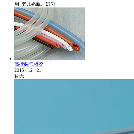
用 婴儿奶瓶、奶勺
高撕裂气相胶
2015
-
12
-
21
暂无