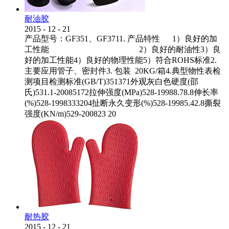
耐油胶
2015
-
12
-
21
产品型号：GF351、GF3711. 产品特性 1）良好的加
工性能 2）良好的耐油性3）良
好的加工性能4）良好的物理性能5）符合ROHS标准2.
主要应用管子、密封件3. 包装 20KG/箱4.典型物性表检
测项目检测标准(GB/T)351371外观灰白色硬度(邵
氏)531.1-20085172拉伸强度(MPa)528-19988.78.8伸长率
(%)528-1998333204扯断永久变形(%)528-19985.42.8撕裂
强度(KN/m)529-200823 20
耐热胶
2015
-
12
-
21