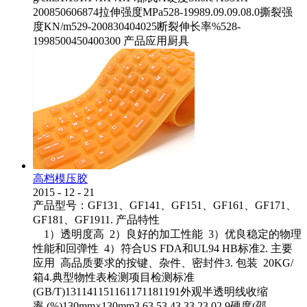
200850606874拉伸强度MPa528-19989.09.09.08.0撕裂强
度KN/m529-200830404025断裂伸长率%528-
1998500450400300 产品应用厨具
高档模压胶
2015
-
12
-
21
产品型号：GF131、GF141、GF151、GF161、GF171、
GF181、GF1911. 产品特性
1）透明度高 2）良好的加工性能 3）优良稳定的物理
性能和回弹性 4）符合US FDA和UL94 HB标准2. 主要
应用 高品质要求的按键、杂件、密封件3. 包装 20KG/
箱4.典型物性表检测项目检测标准
(GB/T)131141151161171181191外观半透明线收缩
率 (%)130mm×130mm3.63.53.43.33.23.02.9硬度(邵