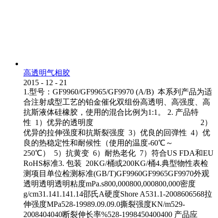
高透明气相胶
2015
-
12
-
21
1.型号：GF9960/GF9965/GF9970 (A/B) 本系列产品为适
合注射成型工艺的铂金催化双组份高透明、高强度、高
抗斯液体硅橡胶，使用的混合比例为1:1。 2. 产品特
性 1）优异的透明度 2）
优异的拉伸强度和抗斯裂强度 3）优良的回弹性 4）优
良的热稳定性和耐候性（使用的温度-60℃～
250℃） 5）抗黄变 6）耐热老化 7）符合US FDA和EU
RoHS标准3. 包装 20KG/桶或200KG/桶4.典型物性表检
测项目单位检测标准(GB/T)GF9960GF9965GF9970外观
透明透明透明粘度mPa.s800,000800,000800,000密度
g/cm31.141.141.14邵氏A硬度Shore A531.1-2008606568拉
伸强度MPa528-19989.09.09.0撕裂强度KN/m529-
2008404040断裂伸长率%528-1998450400400 产品应