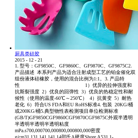
厨具类硅胶
2015
-
12
-
21
1. 型号：GF9850C、GF9860C、GF9870C、GF9875C2.
产品描述 本系列产品为适合注射成型工艺的铂金催化双
组份液体硅橡胶，使用的混合比例为1:1。3. 产品特
性 1）优异的拉伸强度和
抗斯裂强度 2）优良的回弹性 3）优良的热稳定性和耐
候性（使用的温度-60℃～250℃） 4）抗黄变 5）耐热
老化 6）符合US FDA和EU RoHS标准4. 包装 20KG/桶
或200KG/桶5.典型物性表检测项目单位检测标准
(GB/T)GF9850CGF9860CGF9870CGF9875C外观半透明
半透明半透明半透明粘度
mPa.s700,000700,000800,000800,000密度
g/cm31.131.141.141.14邵氏A硬度Shore A531.1-