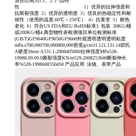
混合比例为1:1。2. 产品特
性 1）优异的拉伸强度和
抗斯裂强度 2）优异的透明度 3）优良的热稳定性和耐
候性（使用的温度-60℃～250℃） 4）抗黄变 5）耐热
老化 6）符合US FDA和EU RoHS标准3. 包装 20KG/桶
或200KG/桶4.典型物性表检测项目单位检测标准
(GB/T)GF9640GF9650GF9660外观透明透明透明粘度
mPa.s700,000700,000800,000密度g/cm31.121.131.14邵氏
A硬度Shore A531.1-2008405060拉伸强度MPa528-
19988.09.09.0撕裂强度KN/m529-2008253040断裂伸长
率%528-1998600550450 产品应用 泳镜、表带产品