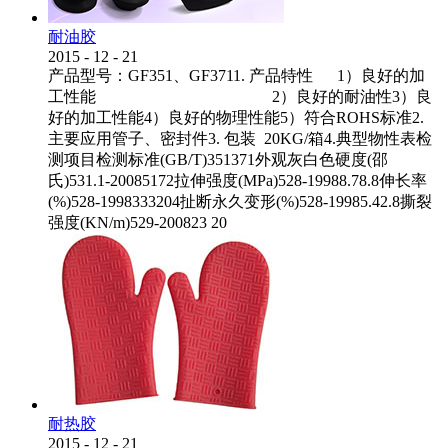
耐油胶
2015
-
12
-
21
产品型号：GF351、GF3711. 产品特性 1）良好的加
工性能 2）良好的耐油性3）良
好的加工性能4）良好的物理性能5）符合ROHS标准2.
主要应用管子、密封件3. 包装 20KG/箱4.典型物性表检
测项目检测标准(GB/T)351371外观灰白色硬度(邵
氏)531.1-20085172拉伸强度(MPa)528-19988.78.8伸长率
(%)528-1998333204扯断永久变形(%)528-19985.42.8撕裂
强度(KN/m)529-200823 20
耐热胶
2015
-
12
-
21