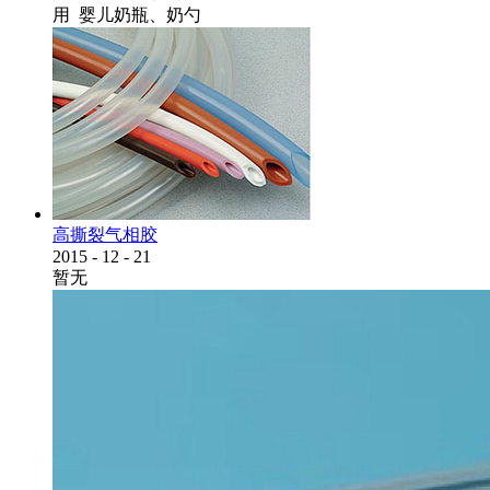
用 婴儿奶瓶、奶勺
高撕裂气相胶
2015
-
12
-
21
暂无