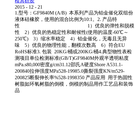
模具硅胶
2015
-
12
-
21
1.型号：GF9840M (A/B) 本系列产品为铂金催化双组份
液体硅橡胶，使用的混合比例为10:1。2. 产品特
性 1）优良的弹性和脱模
性 2）优良的热稳定性和耐候性(使用的温度-60℃～
250℃) 3）缩水率稳定 4）铂金催化，无毒且无异
味 5）优良的物理性能，翻模次数高 6）符合EU
RoHS标准3. 包装 20KG/桶或200KG/桶4.典型物性表检
测项目单位检测标准(GB/T)GF9840M外观半透明粘度
mPa.s80,000密度g/cm31.12邵氏A硬度Shore A531.1-
200840拉伸强度MPa528-19985.0撕裂强度KN/m529-
200825断裂伸长率%528-1998350 产品应用 用于热固性
树脂如环氧树脂的倒模，倒模的制品用作工艺品和装饰
品