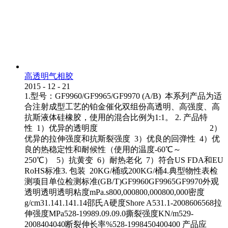
高透明气相胶
2015
-
12
-
21
1.型号：GF9960/GF9965/GF9970 (A/B) 本系列产品为适
合注射成型工艺的铂金催化双组份高透明、高强度、高
抗斯液体硅橡胶，使用的混合比例为1:1。 2. 产品特
性 1）优异的透明度 2）
优异的拉伸强度和抗斯裂强度 3）优良的回弹性 4）优
良的热稳定性和耐候性（使用的温度-60℃～
250℃） 5）抗黄变 6）耐热老化 7）符合US FDA和EU
RoHS标准3. 包装 20KG/桶或200KG/桶4.典型物性表检
测项目单位检测标准(GB/T)GF9960GF9965GF9970外观
透明透明透明粘度mPa.s800,000800,000800,000密度
g/cm31.141.141.14邵氏A硬度Shore A531.1-2008606568拉
伸强度MPa528-19989.09.09.0撕裂强度KN/m529-
2008404040断裂伸长率%528-1998450400400 产品应