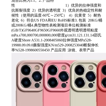
混合比例为1:1。2. 产品特
性 1）优异的拉伸强度和
抗斯裂强度 2）优异的透明度 3）优良的热稳定性和耐
候性（使用的温度-60℃～250℃） 4）抗黄变 5）耐热
老化 6）符合US FDA和EU RoHS标准3. 包装 20KG/桶
或200KG/桶4.典型物性表检测项目单位检测标准
(GB/T)GF9640GF9650GF9660外观透明透明透明粘度
mPa.s700,000700,000800,000密度g/cm31.121.131.14邵氏
A硬度Shore A531.1-2008405060拉伸强度MPa528-
19988.09.09.0撕裂强度KN/m529-2008253040断裂伸长
率%528-1998600550450 产品应用 泳镜、表带产品