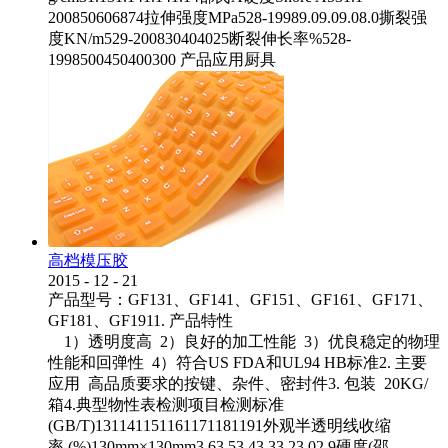
200850606874拉伸强度MPa528-19989.09.09.08.0撕裂强
度KN/m529-200830404025断裂伸长率%528-
1998500450400300 产品应用厨具
高档模压胶
2015
-
12
-
21
产品型号：GF131、GF141、GF151、GF161、GF171、
GF181、GF1911. 产品特性
1）透明度高 2）良好的加工性能 3）优良稳定的物理
性能和回弹性 4）符合US FDA和UL94 HB标准2. 主要
应用 高品质要求的按键、杂件、密封件3. 包装 20KG/
箱4.典型物性表检测项目检测标准
(GB/T)131141151161171181191外观半透明线收缩
率 (%)130mm×130mm3.63.53.43.33.23.02.9硬度(邵