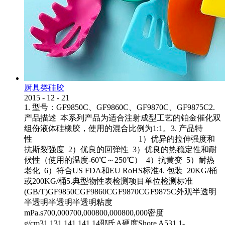
厨具类硅胶
2015
-
12
-
21
1. 型号：GF9850C、GF9860C、GF9870C、GF9875C2.
产品描述 本系列产品为适合注射成型工艺的铂金催化双
组份液体硅橡胶，使用的混合比例为1:1。3. 产品特
性 1）优异的拉伸强度和
抗斯裂强度 2）优良的回弹性 3）优良的热稳定性和耐
候性（使用的温度-60℃～250℃） 4）抗黄变 5）耐热
老化 6）符合US FDA和EU RoHS标准4. 包装 20KG/桶
或200KG/桶5.典型物性表检测项目单位检测标准
(GB/T)GF9850CGF9860CGF9870CGF9875C外观半透明
半透明半透明半透明粘度
mPa.s700,000700,000800,000800,000密度
g/cm31.131.141.141.14邵氏A硬度Shore A531.1-