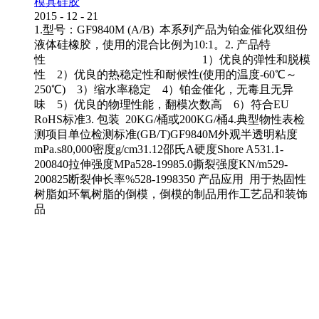
模具硅胶
2015
-
12
-
21
1.型号：GF9840M (A/B) 本系列产品为铂金催化双组份
液体硅橡胶，使用的混合比例为10:1。2. 产品特
性 1）优良的弹性和脱模
性 2）优良的热稳定性和耐候性(使用的温度-60℃～
250℃) 3）缩水率稳定 4）铂金催化，无毒且无异
味 5）优良的物理性能，翻模次数高 6）符合EU
RoHS标准3. 包装 20KG/桶或200KG/桶4.典型物性表检
测项目单位检测标准(GB/T)GF9840M外观半透明粘度
mPa.s80,000密度g/cm31.12邵氏A硬度Shore A531.1-
200840拉伸强度MPa528-19985.0撕裂强度KN/m529-
200825断裂伸长率%528-1998350 产品应用 用于热固性
树脂如环氧树脂的倒模，倒模的制品用作工艺品和装饰
品