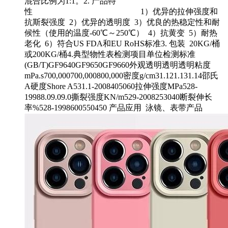
混合比例为1:1。2. 产品特
性 1）优异的拉伸强度和
抗斯裂强度 2）优异的透明度 3）优良的热稳定性和耐
候性（使用的温度-60℃～250℃） 4）抗黄变 5）耐热
老化 6）符合US FDA和EU RoHS标准3. 包装 20KG/桶
或200KG/桶4.典型物性表检测项目单位检测标准
(GB/T)GF9640GF9650GF9660外观透明透明透明粘度
mPa.s700,000700,000800,000密度g/cm31.121.131.14邵氏
A硬度Shore A531.1-2008405060拉伸强度MPa528-
19988.09.09.0撕裂强度KN/m529-2008253040断裂伸长
率%528-1998600550450 产品应用 泳镜、表带产品