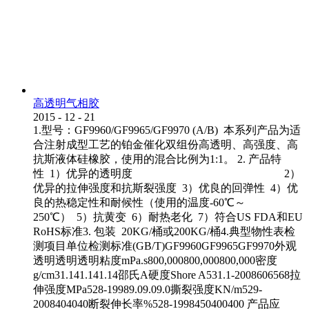
高透明气相胶
2015
-
12
-
21
1.型号：GF9960/GF9965/GF9970 (A/B) 本系列产品为适
合注射成型工艺的铂金催化双组份高透明、高强度、高
抗斯液体硅橡胶，使用的混合比例为1:1。 2. 产品特
性 1）优异的透明度 2）
优异的拉伸强度和抗斯裂强度 3）优良的回弹性 4）优
良的热稳定性和耐候性（使用的温度-60℃～
250℃） 5）抗黄变 6）耐热老化 7）符合US FDA和EU
RoHS标准3. 包装 20KG/桶或200KG/桶4.典型物性表检
测项目单位检测标准(GB/T)GF9960GF9965GF9970外观
透明透明透明粘度mPa.s800,000800,000800,000密度
g/cm31.141.141.14邵氏A硬度Shore A531.1-2008606568拉
伸强度MPa528-19989.09.09.0撕裂强度KN/m529-
2008404040断裂伸长率%528-1998450400400 产品应