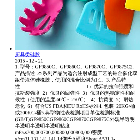
厨具类硅胶
2015
-
12
-
21
1. 型号：GF9850C、GF9860C、GF9870C、GF9875C2.
产品描述 本系列产品为适合注射成型工艺的铂金催化双
组份液体硅橡胶，使用的混合比例为1:1。3. 产品特
性 1）优异的拉伸强度和
抗斯裂强度 2）优良的回弹性 3）优良的热稳定性和耐
候性（使用的温度-60℃～250℃） 4）抗黄变 5）耐热
老化 6）符合US FDA和EU RoHS标准4. 包装 20KG/桶
或200KG/桶5.典型物性表检测项目单位检测标准
(GB/T)GF9850CGF9860CGF9870CGF9875C外观半透明
半透明半透明半透明粘度
mPa.s700,000700,000800,000800,000密度
g/cm31.131.141.141.14邵氏A硬度Shore A531.1-