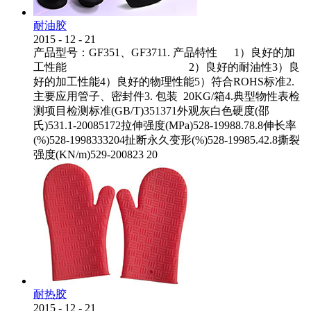
耐油胶
2015
-
12
-
21
产品型号：GF351、GF3711. 产品特性 1）良好的加
工性能 2）良好的耐油性3）良
好的加工性能4）良好的物理性能5）符合ROHS标准2.
主要应用管子、密封件3. 包装 20KG/箱4.典型物性表检
测项目检测标准(GB/T)351371外观灰白色硬度(邵
氏)531.1-20085172拉伸强度(MPa)528-19988.78.8伸长率
(%)528-1998333204扯断永久变形(%)528-19985.42.8撕裂
强度(KN/m)529-200823 20
耐热胶
2015
-
12
-
21