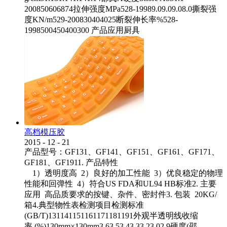
200850606874拉伸强度MPa528-19989.09.09.08.0撕裂强
度KN/m529-200830404025断裂伸长率%528-
1998500450400300 产品应用厨具
高档模压胶
2015
-
12
-
21
产品型号：GF131、GF141、GF151、GF161、GF171、
GF181、GF1911. 产品特性
1）透明度高 2）良好的加工性能 3）优良稳定的物理
性能和回弹性 4）符合US FDA和UL94 HB标准2. 主要
应用 高品质要求的按键、杂件、密封件3. 包装 20KG/
箱4.典型物性表检测项目检测标准
(GB/T)131141151161171181191外观半透明线收缩
率 (%)130mm×130mm3.63.53.43.33.23.02.9硬度(邵