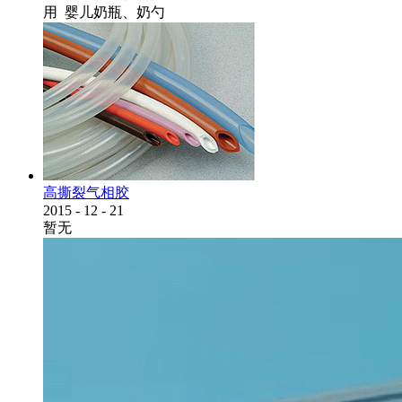
用 婴儿奶瓶、奶勺
高撕裂气相胶
2015
-
12
-
21
暂无