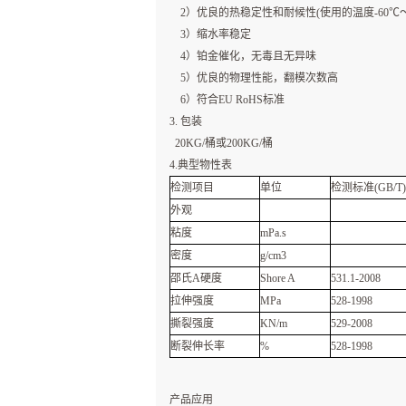
2）优良的热稳定性和耐候性(使用的温度-60℃～2
3）缩水率稳定
4）铂金催化，无毒且无异味
5）优良的物理性能，翻模次数高
6）符合EU RoHS标准
3. 包装
20KG/桶或200KG/桶
4.典型物性表
检测项目
单位
检测标准(GB/T)
外观
粘度
mPa.s
密度
g/cm3
邵氏A硬度
Shore A
531.1-2008
拉伸强度
MPa
528-1998
撕裂强度
KN/m
529-2008
断裂伸长率
%
528-1998
产品应用