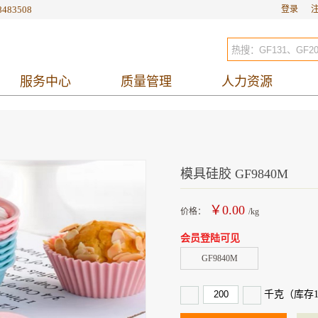
8483508
登录
服务中心
质量管理
人力资源
模具硅胶 GF9840M
￥0.00
价格：
/kg
会员登陆可见
GF9840M
千克（库存