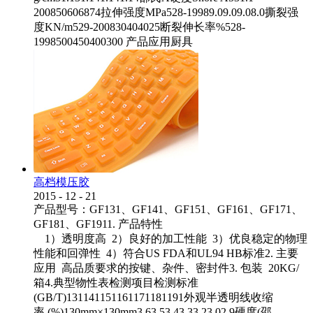
200850606874拉伸强度MPa528-19989.09.09.08.0撕裂强
度KN/m529-200830404025断裂伸长率%528-
1998500450400300 产品应用厨具
高档模压胶
2015
-
12
-
21
产品型号：GF131、GF141、GF151、GF161、GF171、
GF181、GF1911. 产品特性
1）透明度高 2）良好的加工性能 3）优良稳定的物理
性能和回弹性 4）符合US FDA和UL94 HB标准2. 主要
应用 高品质要求的按键、杂件、密封件3. 包装 20KG/
箱4.典型物性表检测项目检测标准
(GB/T)131141151161171181191外观半透明线收缩
率 (%)130mm×130mm3.63.53.43.33.23.02.9硬度(邵