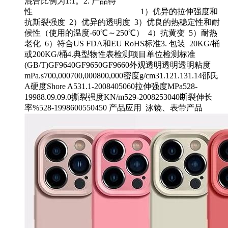
混合比例为1:1。2. 产品特
性 1）优异的拉伸强度和
抗斯裂强度 2）优异的透明度 3）优良的热稳定性和耐
候性（使用的温度-60℃～250℃） 4）抗黄变 5）耐热
老化 6）符合US FDA和EU RoHS标准3. 包装 20KG/桶
或200KG/桶4.典型物性表检测项目单位检测标准
(GB/T)GF9640GF9650GF9660外观透明透明透明粘度
mPa.s700,000700,000800,000密度g/cm31.121.131.14邵氏
A硬度Shore A531.1-2008405060拉伸强度MPa528-
19988.09.09.0撕裂强度KN/m529-2008253040断裂伸长
率%528-1998600550450 产品应用 泳镜、表带产品