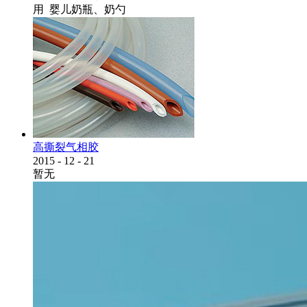
用 婴儿奶瓶、奶勺
高撕裂气相胶
2015
-
12
-
21
暂无