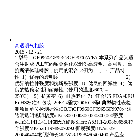
高透明气相胶
2015
-
12
-
21
1.型号：GF9960/GF9965/GF9970 (A/B) 本系列产品为适
合注射成型工艺的铂金催化双组份高透明、高强度、高
抗斯液体硅橡胶，使用的混合比例为1:1。 2. 产品特
性 1）优异的透明度 2）
优异的拉伸强度和抗斯裂强度 3）优良的回弹性 4）优
良的热稳定性和耐候性（使用的温度-60℃～
250℃） 5）抗黄变 6）耐热老化 7）符合US FDA和EU
RoHS标准3. 包装 20KG/桶或200KG/桶4.典型物性表检
测项目单位检测标准(GB/T)GF9960GF9965GF9970外观
透明透明透明粘度mPa.s800,000800,000800,000密度
g/cm31.141.141.14邵氏A硬度Shore A531.1-2008606568拉
伸强度MPa528-19989.09.09.0撕裂强度KN/m529-
2008404040断裂伸长率%528-1998450400400 产品应