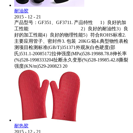
耐油胶
2015
-
12
-
21
产品型号：GF351、GF3711. 产品特性 1）良好的加
工性能 2）良好的耐油性3）良
好的加工性能4）良好的物理性能5）符合ROHS标准2.
主要应用管子、密封件3. 包装 20KG/箱4.典型物性表检
测项目检测标准(GB/T)351371外观灰白色硬度(邵
氏)531.1-20085172拉伸强度(MPa)528-19988.78.8伸长率
(%)528-1998333204扯断永久变形(%)528-19985.42.8撕裂
强度(KN/m)529-200823 20
耐热胶
2015
-
12
-
21