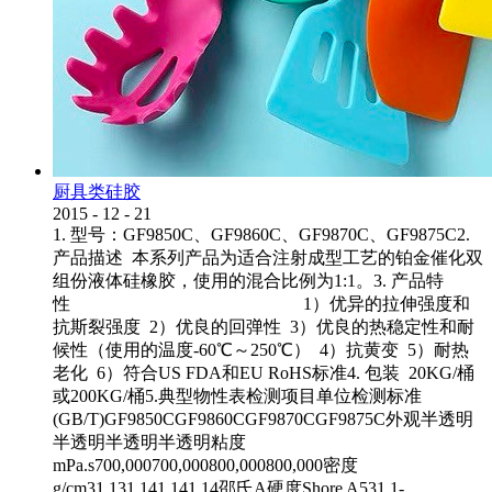
厨具类硅胶
2015
-
12
-
21
1. 型号：GF9850C、GF9860C、GF9870C、GF9875C2.
产品描述 本系列产品为适合注射成型工艺的铂金催化双
组份液体硅橡胶，使用的混合比例为1:1。3. 产品特
性 1）优异的拉伸强度和
抗斯裂强度 2）优良的回弹性 3）优良的热稳定性和耐
候性（使用的温度-60℃～250℃） 4）抗黄变 5）耐热
老化 6）符合US FDA和EU RoHS标准4. 包装 20KG/桶
或200KG/桶5.典型物性表检测项目单位检测标准
(GB/T)GF9850CGF9860CGF9870CGF9875C外观半透明
半透明半透明半透明粘度
mPa.s700,000700,000800,000800,000密度
g/cm31.131.141.141.14邵氏A硬度Shore A531.1-