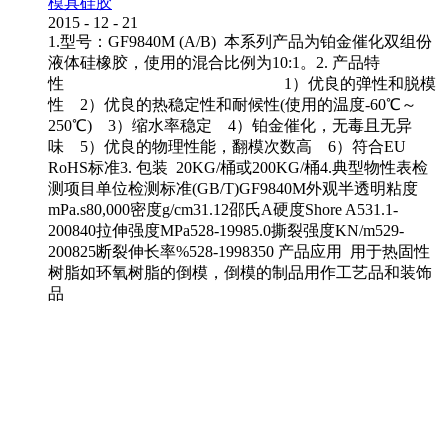
模具硅胶
2015
-
12
-
21
1.型号：GF9840M (A/B) 本系列产品为铂金催化双组份
液体硅橡胶，使用的混合比例为10:1。2. 产品特
性 1）优良的弹性和脱模
性 2）优良的热稳定性和耐候性(使用的温度-60℃～
250℃) 3）缩水率稳定 4）铂金催化，无毒且无异
味 5）优良的物理性能，翻模次数高 6）符合EU
RoHS标准3. 包装 20KG/桶或200KG/桶4.典型物性表检
测项目单位检测标准(GB/T)GF9840M外观半透明粘度
mPa.s80,000密度g/cm31.12邵氏A硬度Shore A531.1-
200840拉伸强度MPa528-19985.0撕裂强度KN/m529-
200825断裂伸长率%528-1998350 产品应用 用于热固性
树脂如环氧树脂的倒模，倒模的制品用作工艺品和装饰
品