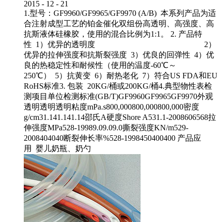
2015
-
12
-
21
1.型号：GF9960/GF9965/GF9970 (A/B) 本系列产品为适
合注射成型工艺的铂金催化双组份高透明、高强度、高
抗斯液体硅橡胶，使用的混合比例为1:1。 2. 产品特
性 1）优异的透明度 2）
优异的拉伸强度和抗斯裂强度 3）优良的回弹性 4）优
良的热稳定性和耐候性（使用的温度-60℃～
250℃） 5）抗黄变 6）耐热老化 7）符合US FDA和EU
RoHS标准3. 包装 20KG/桶或200KG/桶4.典型物性表检
测项目单位检测标准(GB/T)GF9960GF9965GF9970外观
透明透明透明粘度mPa.s800,000800,000800,000密度
g/cm31.141.141.14邵氏A硬度Shore A531.1-2008606568拉
伸强度MPa528-19989.09.09.0撕裂强度KN/m529-
2008404040断裂伸长率%528-1998450400400 产品应
用 婴儿奶瓶、奶勺