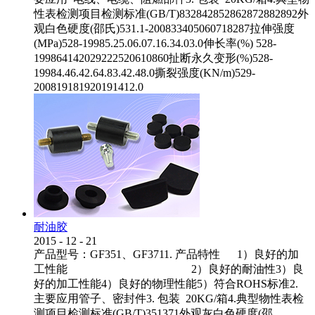
性表检测项目检测标准(GB/T)832842852862872882892外
观白色硬度(邵氏)531.1-200833405060718287拉伸强度
(MPa)528-19985.25.06.07.16.34.03.0伸长率(%) 528-
199864142029222520610860扯断永久变形(%)528-
19984.46.42.64.83.42.48.0撕裂强度(KN/m)529-
200819181920191412.0
耐油胶
2015
-
12
-
21
产品型号：GF351、GF3711. 产品特性 1）良好的加
工性能 2）良好的耐油性3）良
好的加工性能4）良好的物理性能5）符合ROHS标准2.
主要应用管子、密封件3. 包装 20KG/箱4.典型物性表检
测项目检测标准(GB/T)351371外观灰白色硬度(邵