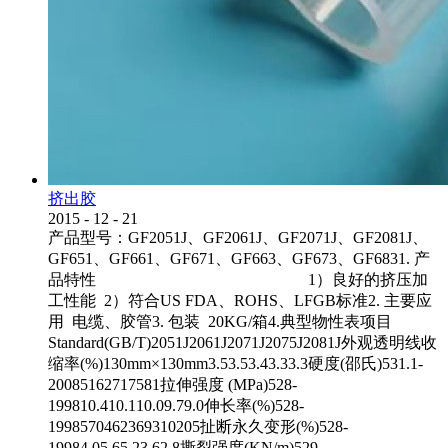
挤出胶
2015
-
12
-
21
产品型号：GF2051J、GF2061J、GF2071J、GF2081J、
GF651、GF661、GF671、GF663、GF673、GF6831. 产
品特性 1）良好的挤压加
工性能 2）符合US FDA、ROHS、LFGB标准2. 主要应
用 电缆、胶管3. 包装 20KG/箱4.典型物性表项目
Standard(GB/T)2051J2061J2071J2075J2081J外观透明线收
缩率(%)130mm×130mm3.53.53.43.33.3硬度(邵氏)531.1-
20085162717581拉伸强度 (MPa)528-
199810.410.110.09.79.0伸长率(%)528-
1998570462369310205扯断永久变形(%)528-
19984.05.65.23.62.8撕裂强度(KN/m)529-