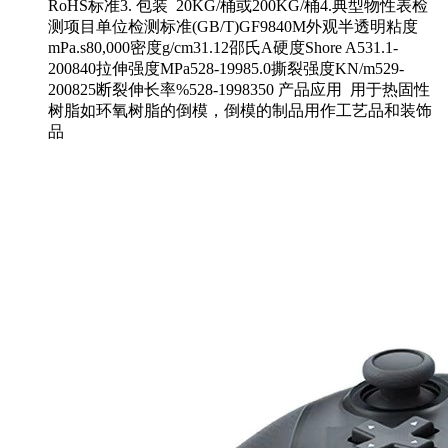
RoHS标准3. 包装 20KG/桶或200KG/桶4.典型物性表检
测项目单位检测标准(GB/T)GF9840M外观半透明粘度
mPa.s80,000密度g/cm31.12邵氏A硬度Shore A531.1-
200840拉伸强度MPa528-19985.0撕裂强度KN/m529-
200825断裂伸长率%528-1998350 产品应用 用于热固性
树脂如环氧树脂的倒模，倒模的制品用作工艺品和装饰
品