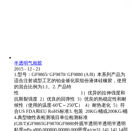
半透明气相胶
2015
-
12
-
21
1.型号：GF9865/ GF9870/ GF9880 (A/B) 本系列产品为
适合注射成型工艺的铂金催化双组份液体硅橡胶，使用
的混合比例为1:1。2. 产品特
性 1）优异的拉伸强度和
抗斯裂强度 2）优良的回弹性 3）优良的热稳定性和耐
候性（使用的温度-60℃～250℃） 4）耐热老化 5）符
合US FDA和EU RoHS标准3. 包装 20KG/桶或200KG/桶
4.典型物性表检测项目单位检测标准
(GB/T)GF9865GF9870GF9880外观半透明半透明半透明
粘度mPa.s800,000800,00080,000密度g/cm31.141.141.14邵