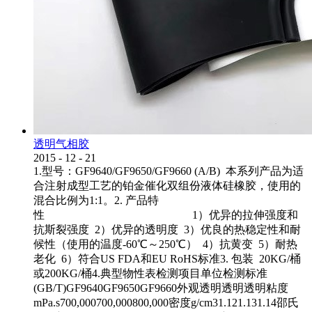
透明气相胶
2015
-
12
-
21
1.型号：GF9640/GF9650/GF9660 (A/B) 本系列产品为适
合注射成型工艺的铂金催化双组份液体硅橡胶，使用的
混合比例为1:1。2. 产品特
性 1）优异的拉伸强度和
抗斯裂强度 2）优异的透明度 3）优良的热稳定性和耐
候性（使用的温度-60℃～250℃） 4）抗黄变 5）耐热
老化 6）符合US FDA和EU RoHS标准3. 包装 20KG/桶
或200KG/桶4.典型物性表检测项目单位检测标准
(GB/T)GF9640GF9650GF9660外观透明透明透明粘度
mPa.s700,000700,000800,000密度g/cm31.121.131.14邵氏