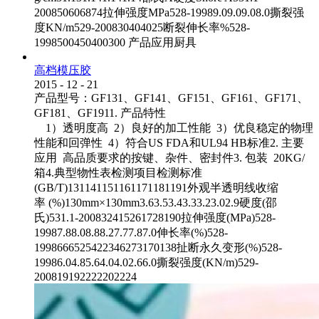
200850606874拉伸强度MPa528-19989.09.09.08.0撕裂强
度KN/m529-200830404025断裂伸长率%528-
1998500450400300 产品应用厨具
高档模压胶
2015
-
12
-
21
产品型号：GF131、GF141、GF151、GF161、GF171、
GF181、GF1911. 产品特性
1）透明度高 2）良好的加工性能 3）优良稳定的物理
性能和回弹性 4）符合US FDA和UL94 HB标准2. 主要
应用 高品质要求的按键、杂件、密封件3. 包装 20KG/
箱4.典型物性表检测项目检测标准
(GB/T)131141151161171181191外观半透明线收缩
率 (%)130mm×130mm3.63.53.43.33.23.02.9硬度(邵
氏)531.1-200832415261728190拉伸强度(MPa)528-
19987.88.08.88.27.77.87.0伸长率(%)528-
1998666525422346273170138扯断永久变形(%)528-
19986.04.85.64.04.02.66.0撕裂强度(KN/m)529-
200819192222202224