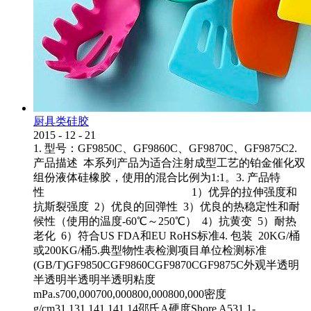
厨具类硅胶
2015
-
12
-
21
1. 型号：GF9850C、GF9860C、GF9870C、GF9875C2.
产品描述 本系列产品为适合注射成型工艺的铂金催化双
组份液体硅橡胶，使用的混合比例为1:1。3. 产品特
性 1）优异的拉伸强度和
抗斯裂强度 2）优良的回弹性 3）优良的热稳定性和耐
候性（使用的温度-60℃～250℃） 4）抗黄变 5）耐热
老化 6）符合US FDA和EU RoHS标准4. 包装 20KG/桶
或200KG/桶5.典型物性表检测项目单位检测标准
(GB/T)GF9850CGF9860CGF9870CGF9875C外观半透明
半透明半透明半透明粘度
mPa.s700,000700,000800,000800,000密度
g/cm31.131.141.141.14邵氏A硬度Shore A531.1-