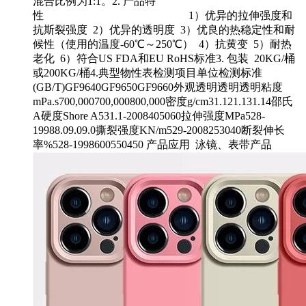
混合比例为1:1。2. 产品特
性 1）优异的拉伸强度和
抗斯裂强度 2）优异的透明度 3）优良的热稳定性和耐
候性（使用的温度-60℃～250℃） 4）抗黄变 5）耐热
老化 6）符合US FDA和EU RoHS标准3. 包装 20KG/桶
或200KG/桶4.典型物性表检测项目单位检测标准
(GB/T)GF9640GF9650GF9660外观透明透明透明粘度
mPa.s700,000700,000800,000密度g/cm31.121.131.14邵氏
A硬度Shore A531.1-2008405060拉伸强度MPa528-
19988.09.09.0撕裂强度KN/m529-2008253040断裂伸长
率%528-1998600550450 产品应用 泳镜、表带产品