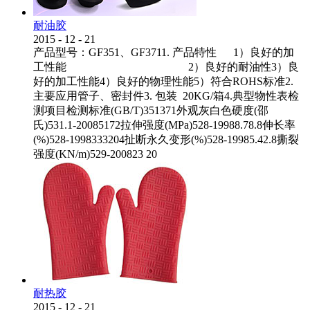
耐油胶
2015
-
12
-
21
产品型号：GF351、GF3711. 产品特性 1）良好的加
工性能 2）良好的耐油性3）良
好的加工性能4）良好的物理性能5）符合ROHS标准2.
主要应用管子、密封件3. 包装 20KG/箱4.典型物性表检
测项目检测标准(GB/T)351371外观灰白色硬度(邵
氏)531.1-20085172拉伸强度(MPa)528-19988.78.8伸长率
(%)528-1998333204扯断永久变形(%)528-19985.42.8撕裂
强度(KN/m)529-200823 20
耐热胶
2015
-
12
-
21