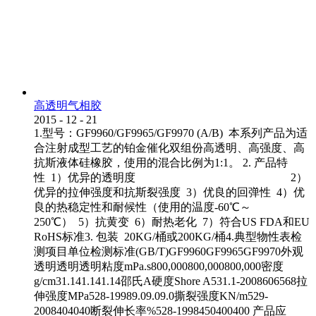
高透明气相胶
2015
-
12
-
21
1.型号：GF9960/GF9965/GF9970 (A/B) 本系列产品为适
合注射成型工艺的铂金催化双组份高透明、高强度、高
抗斯液体硅橡胶，使用的混合比例为1:1。 2. 产品特
性 1）优异的透明度 2）
优异的拉伸强度和抗斯裂强度 3）优良的回弹性 4）优
良的热稳定性和耐候性（使用的温度-60℃～
250℃） 5）抗黄变 6）耐热老化 7）符合US FDA和EU
RoHS标准3. 包装 20KG/桶或200KG/桶4.典型物性表检
测项目单位检测标准(GB/T)GF9960GF9965GF9970外观
透明透明透明粘度mPa.s800,000800,000800,000密度
g/cm31.141.141.14邵氏A硬度Shore A531.1-2008606568拉
伸强度MPa528-19989.09.09.0撕裂强度KN/m529-
2008404040断裂伸长率%528-1998450400400 产品应