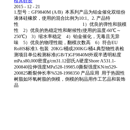
模具硅胶
2015
-
12
-
21
1.型号：GF9840M (A/B) 本系列产品为铂金催化双组份
液体硅橡胶，使用的混合比例为10:1。2. 产品特
性 1）优良的弹性和脱模
性 2）优良的热稳定性和耐候性(使用的温度-60℃～
250℃) 3）缩水率稳定 4）铂金催化，无毒且无异
味 5）优良的物理性能，翻模次数高 6）符合EU
RoHS标准3. 包装 20KG/桶或200KG/桶4.典型物性表检
测项目单位检测标准(GB/T)GF9840M外观半透明粘度
mPa.s80,000密度g/cm31.12邵氏A硬度Shore A531.1-
200840拉伸强度MPa528-19985.0撕裂强度KN/m529-
200825断裂伸长率%528-1998350 产品应用 用于热固性
树脂如环氧树脂的倒模，倒模的制品用作工艺品和装饰
品