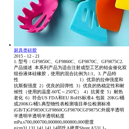
厨具类硅胶
2015
-
12
-
21
1. 型号：GF9850C、GF9860C、GF9870C、GF9875C2.
产品描述 本系列产品为适合注射成型工艺的铂金催化双
组份液体硅橡胶，使用的混合比例为1:1。3. 产品特
性 1）优异的拉伸强度和
抗斯裂强度 2）优良的回弹性 3）优良的热稳定性和耐
候性（使用的温度-60℃～250℃） 4）抗黄变 5）耐热
老化 6）符合US FDA和EU RoHS标准4. 包装 20KG/桶
或200KG/桶5.典型物性表检测项目单位检测标准
(GB/T)GF9850CGF9860CGF9870CGF9875C外观半透明
半透明半透明半透明粘度
mPa.s700,000700,000800,000800,000密度
g/cm31.131.141.141.14邵氏A硬度Shore A531.1-