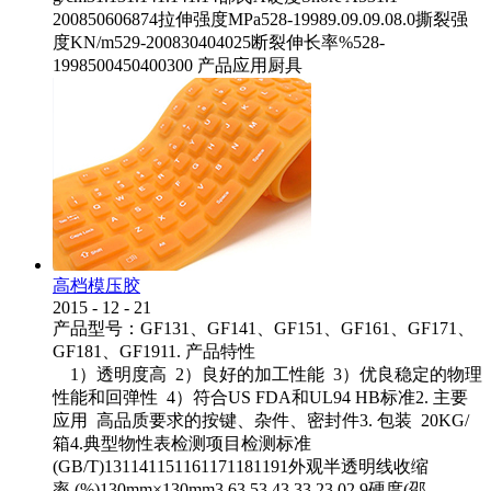
200850606874拉伸强度MPa528-19989.09.09.08.0撕裂强
度KN/m529-200830404025断裂伸长率%528-
1998500450400300 产品应用厨具
高档模压胶
2015
-
12
-
21
产品型号：GF131、GF141、GF151、GF161、GF171、
GF181、GF1911. 产品特性
1）透明度高 2）良好的加工性能 3）优良稳定的物理
性能和回弹性 4）符合US FDA和UL94 HB标准2. 主要
应用 高品质要求的按键、杂件、密封件3. 包装 20KG/
箱4.典型物性表检测项目检测标准
(GB/T)131141151161171181191外观半透明线收缩
率 (%)130mm×130mm3.63.53.43.33.23.02.9硬度(邵