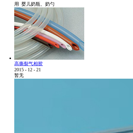
用 婴儿奶瓶、奶勺
高撕裂气相胶
2015
-
12
-
21
暂无