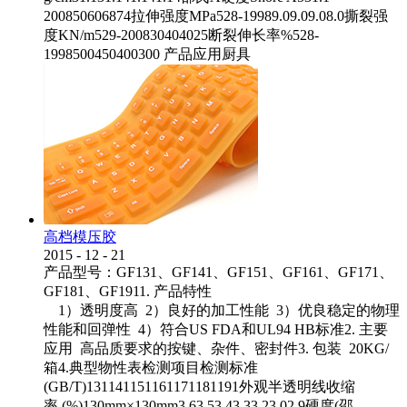
200850606874拉伸强度MPa528-19989.09.09.08.0撕裂强
度KN/m529-200830404025断裂伸长率%528-
1998500450400300 产品应用厨具
高档模压胶
2015
-
12
-
21
产品型号：GF131、GF141、GF151、GF161、GF171、
GF181、GF1911. 产品特性
1）透明度高 2）良好的加工性能 3）优良稳定的物理
性能和回弹性 4）符合US FDA和UL94 HB标准2. 主要
应用 高品质要求的按键、杂件、密封件3. 包装 20KG/
箱4.典型物性表检测项目检测标准
(GB/T)131141151161171181191外观半透明线收缩
率 (%)130mm×130mm3.63.53.43.33.23.02.9硬度(邵