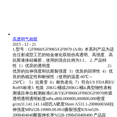
高透明气相胶
2015
-
12
-
21
1.型号：GF9960/GF9965/GF9970 (A/B) 本系列产品为适
合注射成型工艺的铂金催化双组份高透明、高强度、高
抗斯液体硅橡胶，使用的混合比例为1:1。 2. 产品特
性 1）优异的透明度 2）
优异的拉伸强度和抗斯裂强度 3）优良的回弹性 4）优
良的热稳定性和耐候性（使用的温度-60℃～
250℃） 5）抗黄变 6）耐热老化 7）符合US FDA和EU
RoHS标准3. 包装 20KG/桶或200KG/桶4.典型物性表检
测项目单位检测标准(GB/T)GF9960GF9965GF9970外观
透明透明透明粘度mPa.s800,000800,000800,000密度
g/cm31.141.141.14邵氏A硬度Shore A531.1-2008606568拉
伸强度MPa528-19989.09.09.0撕裂强度KN/m529-
2008404040断裂伸长率%528-1998450400400 产品应