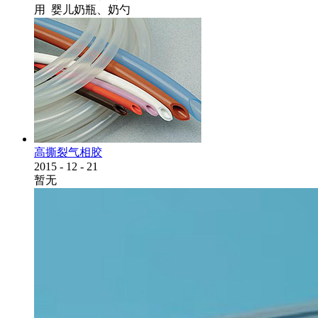
用 婴儿奶瓶、奶勺
高撕裂气相胶
2015
-
12
-
21
暂无