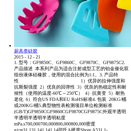
厨具类硅胶
2015
-
12
-
21
1. 型号：GF9850C、GF9860C、GF9870C、GF9875C2.
产品描述 本系列产品为适合注射成型工艺的铂金催化双
组份液体硅橡胶，使用的混合比例为1:1。3. 产品特
性 1）优异的拉伸强度和
抗斯裂强度 2）优良的回弹性 3）优良的热稳定性和耐
候性（使用的温度-60℃～250℃） 4）抗黄变 5）耐热
老化 6）符合US FDA和EU RoHS标准4. 包装 20KG/桶
或200KG/桶5.典型物性表检测项目单位检测标准
(GB/T)GF9850CGF9860CGF9870CGF9875C外观半透明
半透明半透明半透明粘度
mPa.s700,000700,000800,000800,000密度
g/cm31.131.141.141.14邵氏A硬度Shore A531.1-