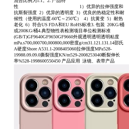
混合比例为1:1。2. 产品特
性 1）优异的拉伸强度和
抗斯裂强度 2）优异的透明度 3）优良的热稳定性和耐
候性（使用的温度-60℃～250℃） 4）抗黄变 5）耐热
老化 6）符合US FDA和EU RoHS标准3. 包装 20KG/桶
或200KG/桶4.典型物性表检测项目单位检测标准
(GB/T)GF9640GF9650GF9660外观透明透明透明粘度
mPa.s700,000700,000800,000密度g/cm31.121.131.14邵氏
A硬度Shore A531.1-2008405060拉伸强度MPa528-
19988.09.09.0撕裂强度KN/m529-2008253040断裂伸长
率%528-1998600550450 产品应用 泳镜、表带产品