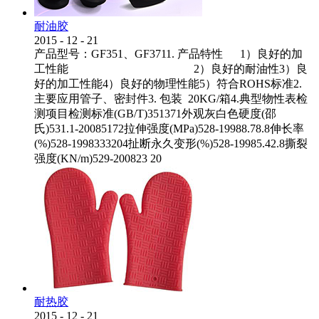
耐油胶
2015
-
12
-
21
产品型号：GF351、GF3711. 产品特性 1）良好的加
工性能 2）良好的耐油性3）良
好的加工性能4）良好的物理性能5）符合ROHS标准2.
主要应用管子、密封件3. 包装 20KG/箱4.典型物性表检
测项目检测标准(GB/T)351371外观灰白色硬度(邵
氏)531.1-20085172拉伸强度(MPa)528-19988.78.8伸长率
(%)528-1998333204扯断永久变形(%)528-19985.42.8撕裂
强度(KN/m)529-200823 20
耐热胶
2015
-
12
-
21