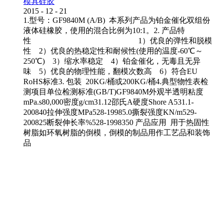
模具硅胶
2015
-
12
-
21
1.型号：GF9840M (A/B) 本系列产品为铂金催化双组份
液体硅橡胶，使用的混合比例为10:1。2. 产品特
性 1）优良的弹性和脱模
性 2）优良的热稳定性和耐候性(使用的温度-60℃～
250℃) 3）缩水率稳定 4）铂金催化，无毒且无异
味 5）优良的物理性能，翻模次数高 6）符合EU
RoHS标准3. 包装 20KG/桶或200KG/桶4.典型物性表检
测项目单位检测标准(GB/T)GF9840M外观半透明粘度
mPa.s80,000密度g/cm31.12邵氏A硬度Shore A531.1-
200840拉伸强度MPa528-19985.0撕裂强度KN/m529-
200825断裂伸长率%528-1998350 产品应用 用于热固性
树脂如环氧树脂的倒模，倒模的制品用作工艺品和装饰
品