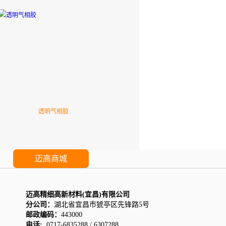
透明气相胶
迈高商城
迈高精细高新材料(宜昌)有限公司
分公司：
湖北省宜昌市猇亭区先锋路5号
邮政编码：
443000
电话:
0717-6835288 / 6307288