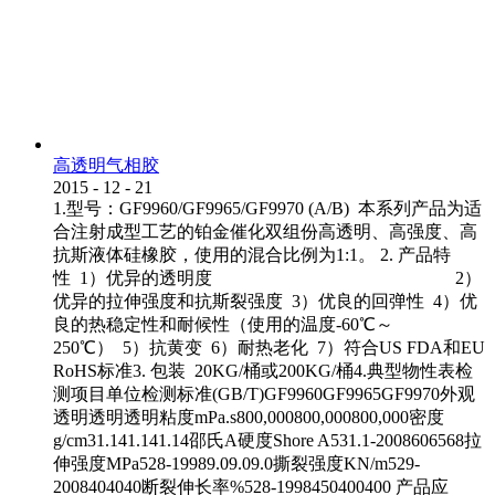
高透明气相胶
2015
-
12
-
21
1.型号：GF9960/GF9965/GF9970 (A/B) 本系列产品为适
合注射成型工艺的铂金催化双组份高透明、高强度、高
抗斯液体硅橡胶，使用的混合比例为1:1。 2. 产品特
性 1）优异的透明度 2）
优异的拉伸强度和抗斯裂强度 3）优良的回弹性 4）优
良的热稳定性和耐候性（使用的温度-60℃～
250℃） 5）抗黄变 6）耐热老化 7）符合US FDA和EU
RoHS标准3. 包装 20KG/桶或200KG/桶4.典型物性表检
测项目单位检测标准(GB/T)GF9960GF9965GF9970外观
透明透明透明粘度mPa.s800,000800,000800,000密度
g/cm31.141.141.14邵氏A硬度Shore A531.1-2008606568拉
伸强度MPa528-19989.09.09.0撕裂强度KN/m529-
2008404040断裂伸长率%528-1998450400400 产品应