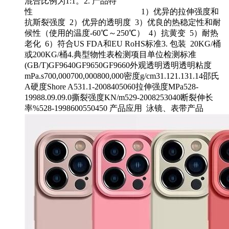
混合比例为1:1。2. 产品特
性 1）优异的拉伸强度和
抗斯裂强度 2）优异的透明度 3）优良的热稳定性和耐
候性（使用的温度-60℃～250℃） 4）抗黄变 5）耐热
老化 6）符合US FDA和EU RoHS标准3. 包装 20KG/桶
或200KG/桶4.典型物性表检测项目单位检测标准
(GB/T)GF9640GF9650GF9660外观透明透明透明粘度
mPa.s700,000700,000800,000密度g/cm31.121.131.14邵氏
A硬度Shore A531.1-2008405060拉伸强度MPa528-
19988.09.09.0撕裂强度KN/m529-2008253040断裂伸长
率%528-1998600550450 产品应用 泳镜、表带产品