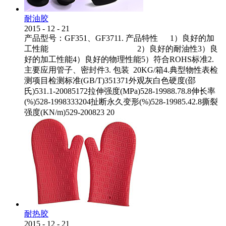
耐油胶
2015
-
12
-
21
产品型号：GF351、GF3711. 产品特性 1）良好的加
工性能 2）良好的耐油性3）良
好的加工性能4）良好的物理性能5）符合ROHS标准2.
主要应用管子、密封件3. 包装 20KG/箱4.典型物性表检
测项目检测标准(GB/T)351371外观灰白色硬度(邵
氏)531.1-20085172拉伸强度(MPa)528-19988.78.8伸长率
(%)528-1998333204扯断永久变形(%)528-19985.42.8撕裂
强度(KN/m)529-200823 20
耐热胶
2015
-
12
-
21