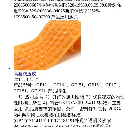
200850606874拉伸强度MPa528-19989.09.09.08.0撕裂强
度KN/m529-200830404025断裂伸长率%528-
1998500450400300 产品应用厨具
高档模压胶
2015
-
12
-
21
产品型号：GF131、GF141、GF151、GF161、GF171、
GF181、GF1911. 产品特性
1）透明度高 2）良好的加工性能 3）优良稳定的物理
性能和回弹性 4）符合US FDA和UL94 HB标准2. 主要
应用 高品质要求的按键、杂件、密封件3. 包装 20KG/
箱4.典型物性表检测项目检测标准
(GB/T)131141151161171181191外观半透明线收缩
率 (%)130mm×130mm3.63.53.43.33.23.02.9硬度(邵