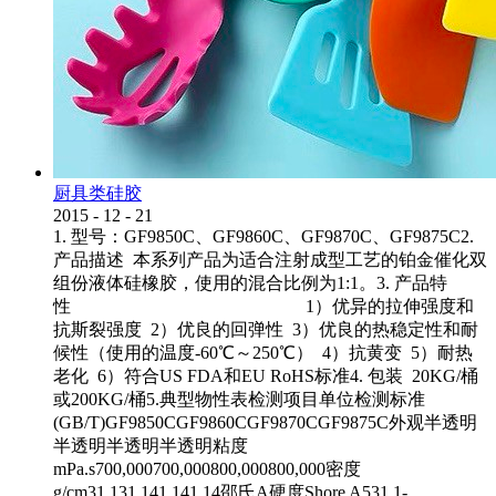
厨具类硅胶
2015
-
12
-
21
1. 型号：GF9850C、GF9860C、GF9870C、GF9875C2.
产品描述 本系列产品为适合注射成型工艺的铂金催化双
组份液体硅橡胶，使用的混合比例为1:1。3. 产品特
性 1）优异的拉伸强度和
抗斯裂强度 2）优良的回弹性 3）优良的热稳定性和耐
候性（使用的温度-60℃～250℃） 4）抗黄变 5）耐热
老化 6）符合US FDA和EU RoHS标准4. 包装 20KG/桶
或200KG/桶5.典型物性表检测项目单位检测标准
(GB/T)GF9850CGF9860CGF9870CGF9875C外观半透明
半透明半透明半透明粘度
mPa.s700,000700,000800,000800,000密度
g/cm31.131.141.141.14邵氏A硬度Shore A531.1-