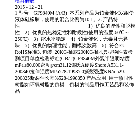
模具硅胶
2015
-
12
-
21
1.型号：GF9840M (A/B) 本系列产品为铂金催化双组份
液体硅橡胶，使用的混合比例为10:1。2. 产品特
性 1）优良的弹性和脱模
性 2）优良的热稳定性和耐候性(使用的温度-60℃～
250℃) 3）缩水率稳定 4）铂金催化，无毒且无异
味 5）优良的物理性能，翻模次数高 6）符合EU
RoHS标准3. 包装 20KG/桶或200KG/桶4.典型物性表检
测项目单位检测标准(GB/T)GF9840M外观半透明粘度
mPa.s80,000密度g/cm31.12邵氏A硬度Shore A531.1-
200840拉伸强度MPa528-19985.0撕裂强度KN/m529-
200825断裂伸长率%528-1998350 产品应用 用于热固性
树脂如环氧树脂的倒模，倒模的制品用作工艺品和装饰
品