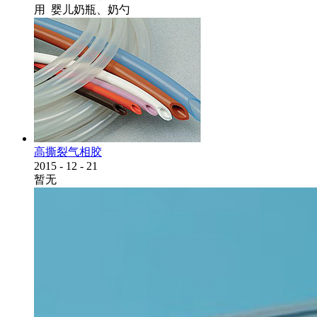
用 婴儿奶瓶、奶勺
高撕裂气相胶
2015
-
12
-
21
暂无