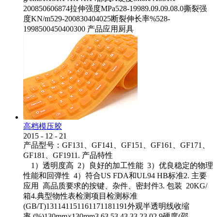
200850606874拉伸强度MPa528-19989.09.09.08.0撕裂强
度KN/m529-200830404025断裂伸长率%528-
1998500450400300 产品应用厨具
高档模压胶
2015
-
12
-
21
产品型号：GF131、GF141、GF151、GF161、GF171、
GF181、GF1911. 产品特性
1）透明度高 2）良好的加工性能 3）优良稳定的物理
性能和回弹性 4）符合US FDA和UL94 HB标准2. 主要
应用 高品质要求的按键、杂件、密封件3. 包装 20KG/
箱4.典型物性表检测项目检测标准
(GB/T)131141151161171181191外观半透明线收缩
率 (%)130mm×130mm3.63.53.43.33.23.02.9硬度(邵