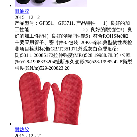
耐油胶
2015
-
12
-
21
产品型号：GF351、GF3711. 产品特性 1）良好的加
工性能 2）良好的耐油性3）良
好的加工性能4）良好的物理性能5）符合ROHS标准2.
主要应用管子、密封件3. 包装 20KG/箱4.典型物性表检
测项目检测标准(GB/T)351371外观灰白色硬度(邵
氏)531.1-20085172拉伸强度(MPa)528-19988.78.8伸长率
(%)528-1998333204扯断永久变形(%)528-19985.42.8撕裂
强度(KN/m)529-200823 20
耐热胶
2015
-
12
-
21