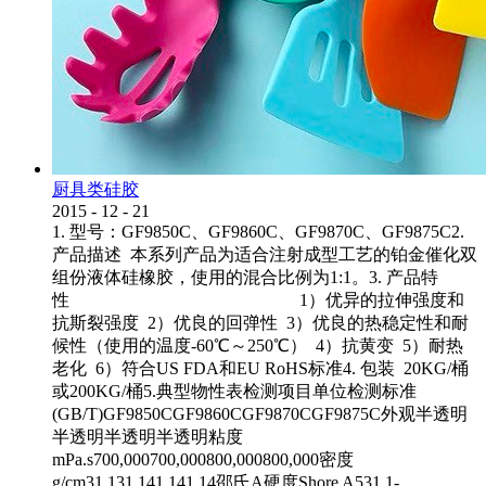
厨具类硅胶
2015
-
12
-
21
1. 型号：GF9850C、GF9860C、GF9870C、GF9875C2.
产品描述 本系列产品为适合注射成型工艺的铂金催化双
组份液体硅橡胶，使用的混合比例为1:1。3. 产品特
性 1）优异的拉伸强度和
抗斯裂强度 2）优良的回弹性 3）优良的热稳定性和耐
候性（使用的温度-60℃～250℃） 4）抗黄变 5）耐热
老化 6）符合US FDA和EU RoHS标准4. 包装 20KG/桶
或200KG/桶5.典型物性表检测项目单位检测标准
(GB/T)GF9850CGF9860CGF9870CGF9875C外观半透明
半透明半透明半透明粘度
mPa.s700,000700,000800,000800,000密度
g/cm31.131.141.141.14邵氏A硬度Shore A531.1-