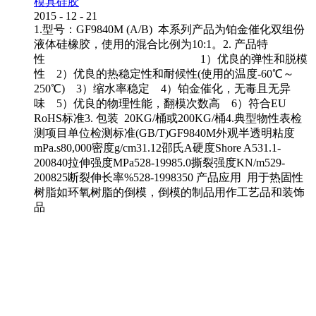
模具硅胶
2015
-
12
-
21
1.型号：GF9840M (A/B) 本系列产品为铂金催化双组份
液体硅橡胶，使用的混合比例为10:1。2. 产品特
性 1）优良的弹性和脱模
性 2）优良的热稳定性和耐候性(使用的温度-60℃～
250℃) 3）缩水率稳定 4）铂金催化，无毒且无异
味 5）优良的物理性能，翻模次数高 6）符合EU
RoHS标准3. 包装 20KG/桶或200KG/桶4.典型物性表检
测项目单位检测标准(GB/T)GF9840M外观半透明粘度
mPa.s80,000密度g/cm31.12邵氏A硬度Shore A531.1-
200840拉伸强度MPa528-19985.0撕裂强度KN/m529-
200825断裂伸长率%528-1998350 产品应用 用于热固性
树脂如环氧树脂的倒模，倒模的制品用作工艺品和装饰
品