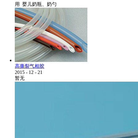
用 婴儿奶瓶、奶勺
高撕裂气相胶
2015
-
12
-
21
暂无