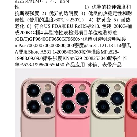
混合比例为1:1。2. 产品特
性 1）优异的拉伸强度和
抗斯裂强度 2）优异的透明度 3）优良的热稳定性和耐
候性（使用的温度-60℃～250℃） 4）抗黄变 5）耐热
老化 6）符合US FDA和EU RoHS标准3. 包装 20KG/桶
或200KG/桶4.典型物性表检测项目单位检测标准
(GB/T)GF9640GF9650GF9660外观透明透明透明粘度
mPa.s700,000700,000800,000密度g/cm31.121.131.14邵氏
A硬度Shore A531.1-2008405060拉伸强度MPa528-
19988.09.09.0撕裂强度KN/m529-2008253040断裂伸长
率%528-1998600550450 产品应用 泳镜、表带产品