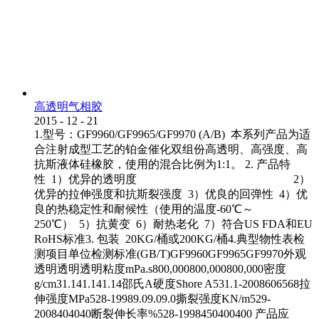
高透明气相胶
2015
-
12
-
21
1.型号：GF9960/GF9965/GF9970 (A/B) 本系列产品为适
合注射成型工艺的铂金催化双组份高透明、高强度、高
抗斯液体硅橡胶，使用的混合比例为1:1。 2. 产品特
性 1）优异的透明度 2）
优异的拉伸强度和抗斯裂强度 3）优良的回弹性 4）优
良的热稳定性和耐候性（使用的温度-60℃～
250℃） 5）抗黄变 6）耐热老化 7）符合US FDA和EU
RoHS标准3. 包装 20KG/桶或200KG/桶4.典型物性表检
测项目单位检测标准(GB/T)GF9960GF9965GF9970外观
透明透明透明粘度mPa.s800,000800,000800,000密度
g/cm31.141.141.14邵氏A硬度Shore A531.1-2008606568拉
伸强度MPa528-19989.09.09.0撕裂强度KN/m529-
2008404040断裂伸长率%528-1998450400400 产品应