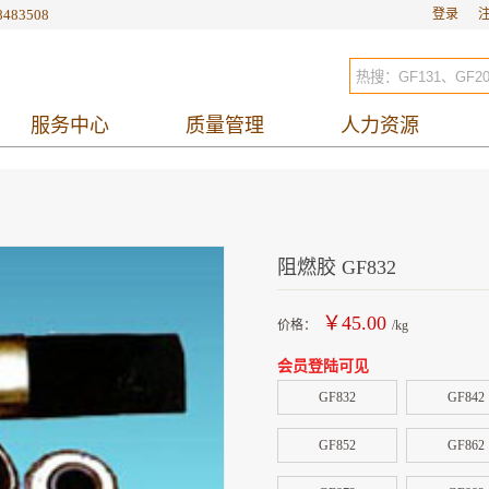
8483508
登录
服务中心
质量管理
人力资源
阻燃胶 GF832
￥45.00
价格：
/kg
会员登陆可见
GF832
GF842
GF852
GF862