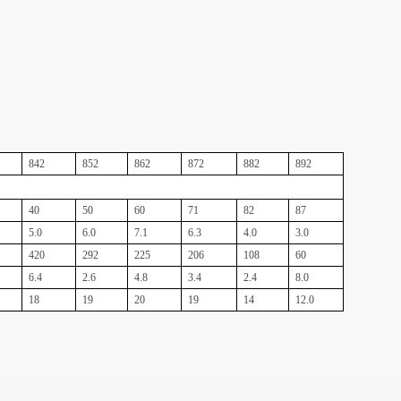
842
852
862
872
882
892
40
50
60
71
82
87
5.0
6.0
7.1
6.3
4.0
3.0
420
292
225
206
108
60
6.4
2.6
4.8
3.4
2.4
8.0
18
19
20
19
14
12.0