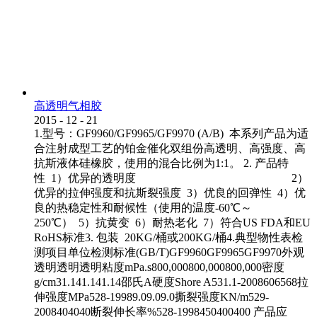
高透明气相胶
2015
-
12
-
21
1.型号：GF9960/GF9965/GF9970 (A/B) 本系列产品为适
合注射成型工艺的铂金催化双组份高透明、高强度、高
抗斯液体硅橡胶，使用的混合比例为1:1。 2. 产品特
性 1）优异的透明度 2）
优异的拉伸强度和抗斯裂强度 3）优良的回弹性 4）优
良的热稳定性和耐候性（使用的温度-60℃～
250℃） 5）抗黄变 6）耐热老化 7）符合US FDA和EU
RoHS标准3. 包装 20KG/桶或200KG/桶4.典型物性表检
测项目单位检测标准(GB/T)GF9960GF9965GF9970外观
透明透明透明粘度mPa.s800,000800,000800,000密度
g/cm31.141.141.14邵氏A硬度Shore A531.1-2008606568拉
伸强度MPa528-19989.09.09.0撕裂强度KN/m529-
2008404040断裂伸长率%528-1998450400400 产品应