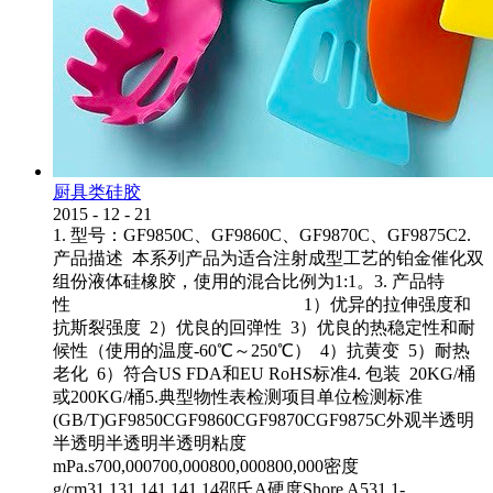
厨具类硅胶
2015
-
12
-
21
1. 型号：GF9850C、GF9860C、GF9870C、GF9875C2.
产品描述 本系列产品为适合注射成型工艺的铂金催化双
组份液体硅橡胶，使用的混合比例为1:1。3. 产品特
性 1）优异的拉伸强度和
抗斯裂强度 2）优良的回弹性 3）优良的热稳定性和耐
候性（使用的温度-60℃～250℃） 4）抗黄变 5）耐热
老化 6）符合US FDA和EU RoHS标准4. 包装 20KG/桶
或200KG/桶5.典型物性表检测项目单位检测标准
(GB/T)GF9850CGF9860CGF9870CGF9875C外观半透明
半透明半透明半透明粘度
mPa.s700,000700,000800,000800,000密度
g/cm31.131.141.141.14邵氏A硬度Shore A531.1-