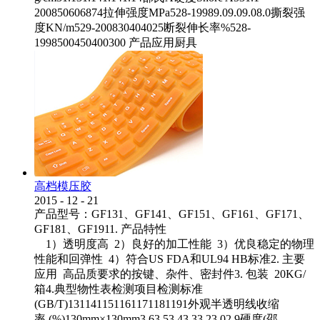
200850606874拉伸强度MPa528-19989.09.09.08.0撕裂强
度KN/m529-200830404025断裂伸长率%528-
1998500450400300 产品应用厨具
高档模压胶
2015
-
12
-
21
产品型号：GF131、GF141、GF151、GF161、GF171、
GF181、GF1911. 产品特性
1）透明度高 2）良好的加工性能 3）优良稳定的物理
性能和回弹性 4）符合US FDA和UL94 HB标准2. 主要
应用 高品质要求的按键、杂件、密封件3. 包装 20KG/
箱4.典型物性表检测项目检测标准
(GB/T)131141151161171181191外观半透明线收缩
率 (%)130mm×130mm3.63.53.43.33.23.02.9硬度(邵