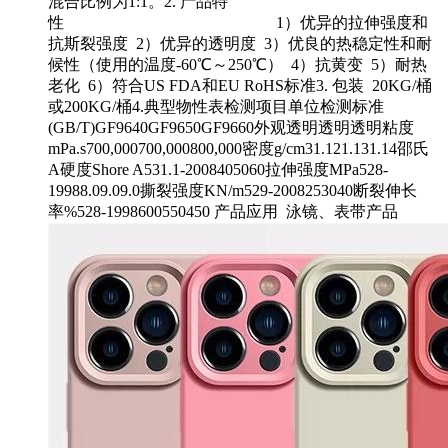
混合比例为1:1。2. 产品特
性 1）优异的拉伸强度和
抗斯裂强度 2）优异的透明度 3）优良的热稳定性和耐
候性（使用的温度-60℃～250℃） 4）抗黄变 5）耐热
老化 6）符合US FDA和EU RoHS标准3. 包装 20KG/桶
或200KG/桶4.典型物性表检测项目单位检测标准
(GB/T)GF9640GF9650GF9660外观透明透明透明粘度
mPa.s700,000700,000800,000密度g/cm31.121.131.14邵氏
A硬度Shore A531.1-2008405060拉伸强度MPa528-
19988.09.09.0撕裂强度KN/m529-2008253040断裂伸长
率%528-1998600550450 产品应用 泳镜、表带产品