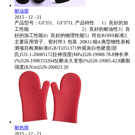
耐油胶
2015
-
12
-
21
产品型号：GF351、GF3711. 产品特性 1）良好的加
工性能 2）良好的耐油性3）良
好的加工性能4）良好的物理性能5）符合ROHS标准2.
主要应用管子、密封件3. 包装 20KG/箱4.典型物性表检
测项目检测标准(GB/T)351371外观灰白色硬度(邵
氏)531.1-20085172拉伸强度(MPa)528-19988.78.8伸长率
(%)528-1998333204扯断永久变形(%)528-19985.42.8撕裂
强度(KN/m)529-200823 20
耐热胶
2015
-
12
-
21