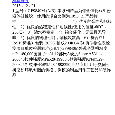
模具硅胶
2015
-
12
-
21
1.型号：GF9840M (A/B) 本系列产品为铂金催化双组份
液体硅橡胶，使用的混合比例为10:1。2. 产品特
性 1）优良的弹性和脱模
性 2）优良的热稳定性和耐候性(使用的温度-60℃～
250℃) 3）缩水率稳定 4）铂金催化，无毒且无异
味 5）优良的物理性能，翻模次数高 6）符合EU
RoHS标准3. 包装 20KG/桶或200KG/桶4.典型物性表检
测项目单位检测标准(GB/T)GF9840M外观半透明粘度
mPa.s80,000密度g/cm31.12邵氏A硬度Shore A531.1-
200840拉伸强度MPa528-19985.0撕裂强度KN/m529-
200825断裂伸长率%528-1998350 产品应用 用于热固性
树脂如环氧树脂的倒模，倒模的制品用作工艺品和装饰
品