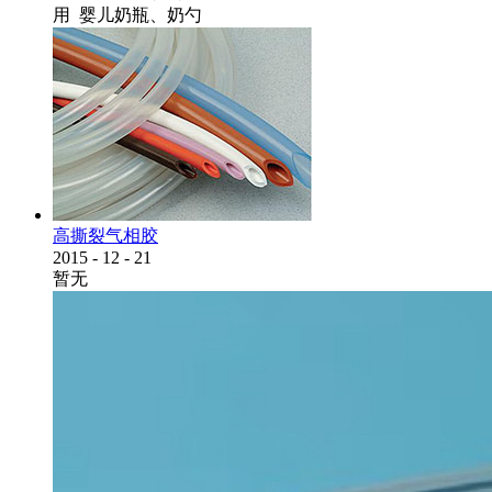
用 婴儿奶瓶、奶勺
高撕裂气相胶
2015
-
12
-
21
暂无