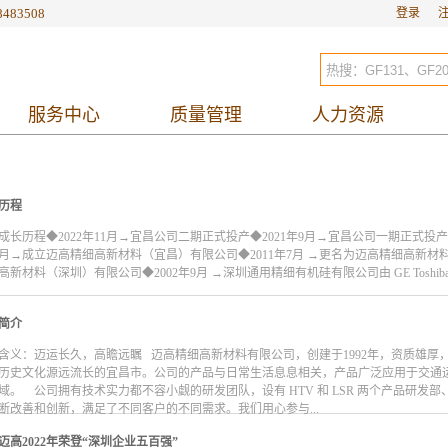
8483508
登录
服务中心
质量管理
人力资源
历程
成长历程◆2022年11月→宜昌公司二期正式投产◆2021年9月→宜昌公司一期正式投产◆
2月→成立迈高精细高新材料（宜昌）有限公司◆2011年7月 →更名为迈高精细高新材料
高新材料（深圳）有限公司◆2002年9月 →深圳通用精细有机硅有限公司由 GE Toshi
简介
含义：迈运长久，高瞻远瞩 迈高精细高新材料有限公司，创建于1992年，资质雄
历史文化源远流长的宜昌市。公司的产品与日常生活息息相关，产品广泛应用于交通
域。 公司拥有技术实力都不容小觑的研发团队，设有 HTV 和 LSR 两个产品研
断改善和创新，满足了不同客户的不同需求。我们用心参与...
迈高2022年荣登“深圳企业五百强”