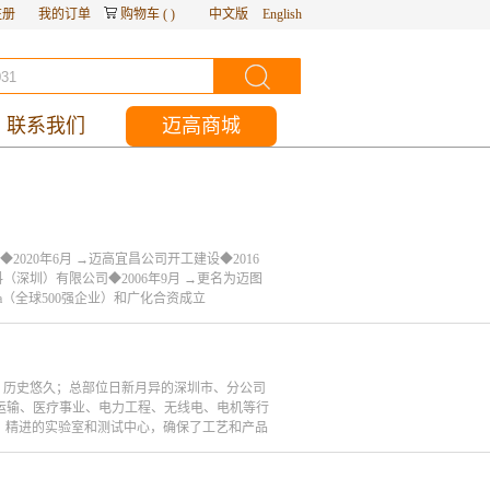
注册
我的订单
购物车
(
)
中文版
English
联系我们
迈高商城
2020年6月 →迈高宜昌公司开工建设◆2016
（深圳）有限公司◆2006年9月 →更名为迈图
ba（全球500强企业）和广化合资成立
厚，历史悠久；总部位日新月异的深圳市、分公司
运输、医疗事业、电力工程、无线电、电机等行
发部、精进的实验室和测试中心，确保了工艺和产品