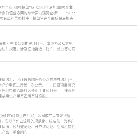
企业500强榜单”及《2022年深圳500强企业
会价值登方面的综合实力强势登榜！ “2022
00强名单的最终排序，榜单旨在全面反映深圳头
深圳）有限公司扩建项目一、本页为公众意见
办法》规定，涉及征地拆迁、财产、就业等与项
评价法》、《环境影响评价公众参与办法》(生
影响评价事宜进行第一次公示。一、建设项目情况
区坪地街道六联社区长山工业区11号 建设性
从事生产甲基乙烯基硅橡胶...
优质LED灯具生产厂家，公司成立以来始终坚
度，实现了作业流程的规范化、标准化，为客户
业执照，税务登记证、开户许可证、组织机构代
品、重合同守...