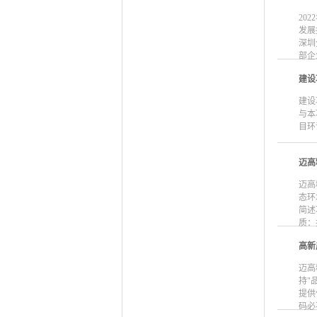
20
发展
深圳
部企
建设
建设
与本
目环
迈高
迈高
态环
简述
质：
高新
迈高
持"
提供
码必