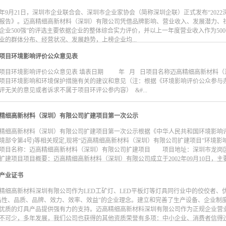
22年9月21日，深圳市企业联合会、深圳市企业家协会（简称深圳企联）正式发布“2022深圳
报告》。迈高精细高新材料（深圳）有限公司凭借品牌影响、营业收入、发展潜力、社
企业500强”的评选主要依据企业的整体综合实力评价，并以上一年度营业收入作为5
业的群体分布、经营状况、发展趋势，上榜企业均...
项目环境影响评价公众意见表
项目环境影响评价公众意见表 填表日期 年 月 日项目名称迈高精细高新材料（
项目环境影响和环境保护措施有关的建议和意见（注：根据《环境影响评价公众参与
评无关的意见或者诉求不属于项目环评公参内容） &#...
精细
高新材料（深圳）有限公司扩建项目第一次公示
精细高新材料（深圳）有限公司扩建项目第一次公示根据《中华人民共和国环境影响
境部令第4号)等相关规定,现将“迈高精细高新材料（深圳）有限公司扩建项目”环境
项目名称：迈高精细高新材料（深圳）有限公司扩建项目 项目地址：深圳市龙岗
扩建项目项目概要：迈高精细高新材料（深圳）有限公司成立于2002年09月10日，主要
产业证书
精细高新材料深圳有限公司作为LED工矿灯、LED平板灯等灯具同行业中的佼佼者、
品性、品质、品牌、效力、效率、效益"的企业理念。建立和完善了生产设备、企业制
优质的灯具产品提供强有力的支持。迈高精细高新材料深圳有限公司作为正规企业营
不可少，多年发展，我们公司也获得的其他资质荣誉有多项：中小企业、消费者信得过产