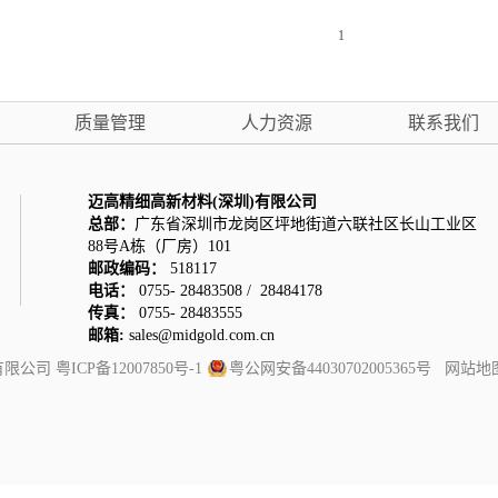
1
质量管理
人力资源
联系我们
迈高精细高新材料(深圳)有限公司
总部：
广东省深圳市龙岗区坪地街道六联社区长山工业区
88号A栋（厂房）101
邮政编码：
518117
电话：
0755- 28483508 / 28484178
传真：
0755- 28483555
邮箱:
sales@midgold.com.cn
圳有限公司
粤ICP备12007850号-1
粤公网安备44030702005365号
网站地