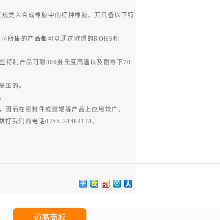
其规类入合成橡胶中的特种橡胶。其具备以下特
司所售的产品都可以通过欧盟的ROHS和
些特制产品可耐300摄氏度高温以及耐零下70
高压的。
。
，因而在密封件或胶辊等产品上应用较广。
的电话0755-28484178。
迈高商城