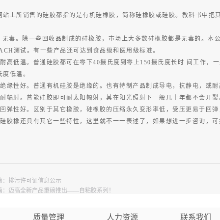
网站上所销售的硅胶都指的是有机硅橡胶，简称硅橡胶或硅胶。教科书中把
：
、 无毒。除一些回收品制成的硅橡胶，市场上大多数硅橡胶都是无毒的。本公
EACH测试。有一些产品还可达到食品级和医用级标准。
、耐高低温。普通硅胶都可在零下40摄氏度到零上150摄氏度长时 间工作，一
氏度低温。
、绝缘性好。普通有机硅胶是绝缘的。也有特制产品制成导电，抗静电，或耐
、耐幅射。普能硅胶即可耐太阳幅射，其在阳光照射下一般几十年都不会开裂
、回弹性好。区别于其它橡胶，硅橡胶的压缩永久变形率低，受压更易于回弹
、硅胶橡还具有其它一些特性，这里就不一一表述了，如果想进一步咨询，可拨打我们
篇：
排污许可证信息公示
篇：
迈高全新产品重磅推出——自粘胶系列！
质量管理
人力资源
联系我们