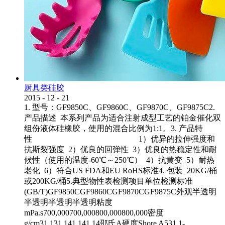
厨具类硅胶
2015
-
12
-
21
1. 型号：GF9850C、GF9860C、GF9870C、GF9875C2.
产品描述 本系列产品为适合注射成型工艺的铂金催化双
组份液体硅橡胶，使用的混合比例为1:1。3. 产品特
性 1）优异的拉伸强度和
抗斯裂强度 2）优良的回弹性 3）优良的热稳定性和耐
候性（使用的温度-60℃～250℃） 4）抗黄变 5）耐热
老化 6）符合US FDA和EU RoHS标准4. 包装 20KG/桶
或200KG/桶5.典型物性表检测项目单位检测标准
(GB/T)GF9850CGF9860CGF9870CGF9875C外观半透明
半透明半透明半透明粘度
mPa.s700,000700,000800,000800,000密度
g/cm31.131.141.141.14邵氏A硬度Shore A531.1-