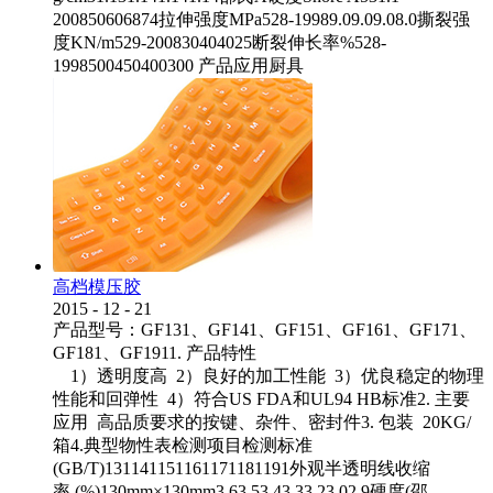
200850606874拉伸强度MPa528-19989.09.09.08.0撕裂强
度KN/m529-200830404025断裂伸长率%528-
1998500450400300 产品应用厨具
高档模压胶
2015
-
12
-
21
产品型号：GF131、GF141、GF151、GF161、GF171、
GF181、GF1911. 产品特性
1）透明度高 2）良好的加工性能 3）优良稳定的物理
性能和回弹性 4）符合US FDA和UL94 HB标准2. 主要
应用 高品质要求的按键、杂件、密封件3. 包装 20KG/
箱4.典型物性表检测项目检测标准
(GB/T)131141151161171181191外观半透明线收缩
率 (%)130mm×130mm3.63.53.43.33.23.02.9硬度(邵