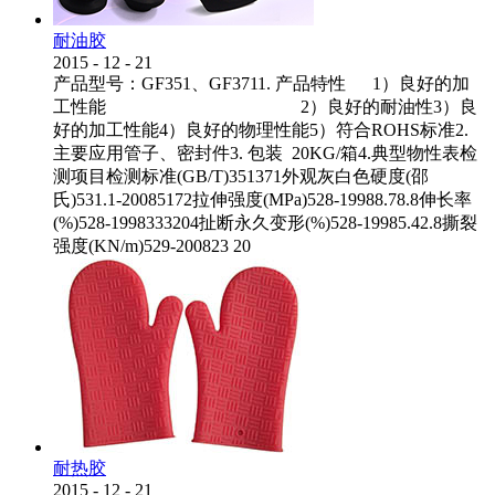
耐油胶
2015
-
12
-
21
产品型号：GF351、GF3711. 产品特性 1）良好的加
工性能 2）良好的耐油性3）良
好的加工性能4）良好的物理性能5）符合ROHS标准2.
主要应用管子、密封件3. 包装 20KG/箱4.典型物性表检
测项目检测标准(GB/T)351371外观灰白色硬度(邵
氏)531.1-20085172拉伸强度(MPa)528-19988.78.8伸长率
(%)528-1998333204扯断永久变形(%)528-19985.42.8撕裂
强度(KN/m)529-200823 20
耐热胶
2015
-
12
-
21