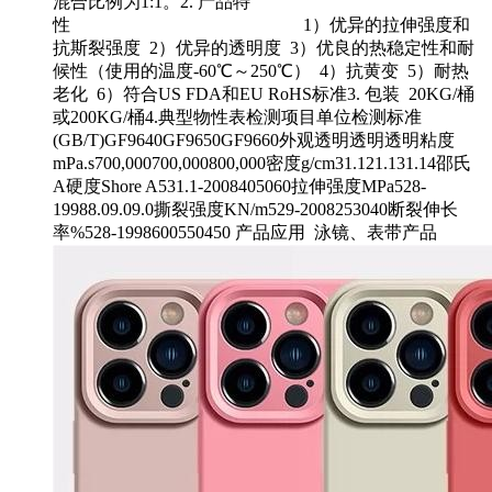
混合比例为1:1。2. 产品特
性 1）优异的拉伸强度和
抗斯裂强度 2）优异的透明度 3）优良的热稳定性和耐
候性（使用的温度-60℃～250℃） 4）抗黄变 5）耐热
老化 6）符合US FDA和EU RoHS标准3. 包装 20KG/桶
或200KG/桶4.典型物性表检测项目单位检测标准
(GB/T)GF9640GF9650GF9660外观透明透明透明粘度
mPa.s700,000700,000800,000密度g/cm31.121.131.14邵氏
A硬度Shore A531.1-2008405060拉伸强度MPa528-
19988.09.09.0撕裂强度KN/m529-2008253040断裂伸长
率%528-1998600550450 产品应用 泳镜、表带产品