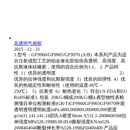
高透明气相胶
2015
-
12
-
21
1.型号：GF9960/GF9965/GF9970 (A/B) 本系列产品为适
合注射成型工艺的铂金催化双组份高透明、高强度、高
抗斯液体硅橡胶，使用的混合比例为1:1。 2. 产品特
性 1）优异的透明度 2）
优异的拉伸强度和抗斯裂强度 3）优良的回弹性 4）优
良的热稳定性和耐候性（使用的温度-60℃～
250℃） 5）抗黄变 6）耐热老化 7）符合US FDA和EU
RoHS标准3. 包装 20KG/桶或200KG/桶4.典型物性表检
测项目单位检测标准(GB/T)GF9960GF9965GF9970外观
透明透明透明粘度mPa.s800,000800,000800,000密度
g/cm31.141.141.14邵氏A硬度Shore A531.1-2008606568拉
伸强度MPa528-19989.09.09.0撕裂强度KN/m529-
2008404040断裂伸长率%528-1998450400400 产品应