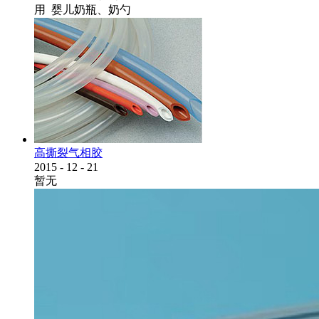
用 婴儿奶瓶、奶勺
高撕裂气相胶
2015
-
12
-
21
暂无