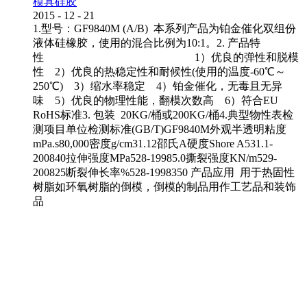
模具硅胶
2015
-
12
-
21
1.型号：GF9840M (A/B) 本系列产品为铂金催化双组份
液体硅橡胶，使用的混合比例为10:1。2. 产品特
性 1）优良的弹性和脱模
性 2）优良的热稳定性和耐候性(使用的温度-60℃～
250℃) 3）缩水率稳定 4）铂金催化，无毒且无异
味 5）优良的物理性能，翻模次数高 6）符合EU
RoHS标准3. 包装 20KG/桶或200KG/桶4.典型物性表检
测项目单位检测标准(GB/T)GF9840M外观半透明粘度
mPa.s80,000密度g/cm31.12邵氏A硬度Shore A531.1-
200840拉伸强度MPa528-19985.0撕裂强度KN/m529-
200825断裂伸长率%528-1998350 产品应用 用于热固性
树脂如环氧树脂的倒模，倒模的制品用作工艺品和装饰
品