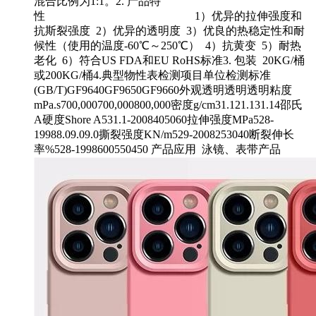
混合比例为1:1。2. 产品特
性 1）优异的拉伸强度和
抗斯裂强度 2）优异的透明度 3）优良的热稳定性和耐
候性（使用的温度-60℃～250℃） 4）抗黄变 5）耐热
老化 6）符合US FDA和EU RoHS标准3. 包装 20KG/桶
或200KG/桶4.典型物性表检测项目单位检测标准
(GB/T)GF9640GF9650GF9660外观透明透明透明粘度
mPa.s700,000700,000800,000密度g/cm31.121.131.14邵氏
A硬度Shore A531.1-2008405060拉伸强度MPa528-
19988.09.09.0撕裂强度KN/m529-2008253040断裂伸长
率%528-1998600550450 产品应用 泳镜、表带产品