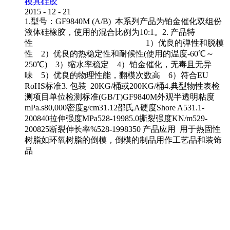
模具硅胶
2015
-
12
-
21
1.型号：GF9840M (A/B) 本系列产品为铂金催化双组份
液体硅橡胶，使用的混合比例为10:1。2. 产品特
性 1）优良的弹性和脱模
性 2）优良的热稳定性和耐候性(使用的温度-60℃～
250℃) 3）缩水率稳定 4）铂金催化，无毒且无异
味 5）优良的物理性能，翻模次数高 6）符合EU
RoHS标准3. 包装 20KG/桶或200KG/桶4.典型物性表检
测项目单位检测标准(GB/T)GF9840M外观半透明粘度
mPa.s80,000密度g/cm31.12邵氏A硬度Shore A531.1-
200840拉伸强度MPa528-19985.0撕裂强度KN/m529-
200825断裂伸长率%528-1998350 产品应用 用于热固性
树脂如环氧树脂的倒模，倒模的制品用作工艺品和装饰
品