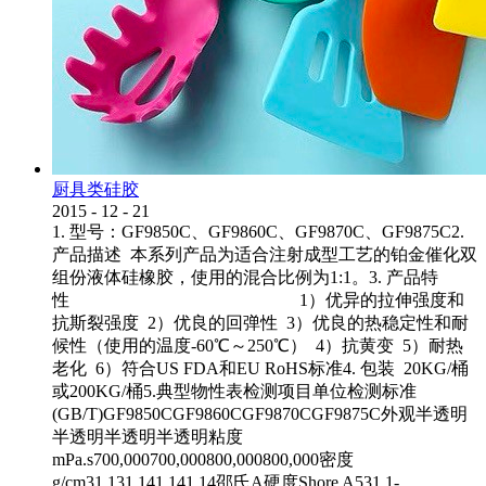
厨具类硅胶
2015
-
12
-
21
1. 型号：GF9850C、GF9860C、GF9870C、GF9875C2.
产品描述 本系列产品为适合注射成型工艺的铂金催化双
组份液体硅橡胶，使用的混合比例为1:1。3. 产品特
性 1）优异的拉伸强度和
抗斯裂强度 2）优良的回弹性 3）优良的热稳定性和耐
候性（使用的温度-60℃～250℃） 4）抗黄变 5）耐热
老化 6）符合US FDA和EU RoHS标准4. 包装 20KG/桶
或200KG/桶5.典型物性表检测项目单位检测标准
(GB/T)GF9850CGF9860CGF9870CGF9875C外观半透明
半透明半透明半透明粘度
mPa.s700,000700,000800,000800,000密度
g/cm31.131.141.141.14邵氏A硬度Shore A531.1-