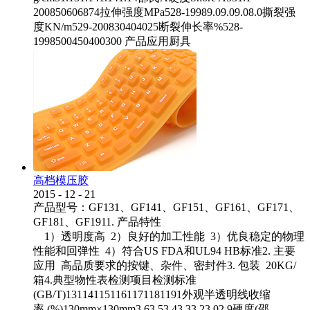
200850606874拉伸强度MPa528-19989.09.09.08.0撕裂强
度KN/m529-200830404025断裂伸长率%528-
1998500450400300 产品应用厨具
高档模压胶
2015
-
12
-
21
产品型号：GF131、GF141、GF151、GF161、GF171、
GF181、GF1911. 产品特性
1）透明度高 2）良好的加工性能 3）优良稳定的物理
性能和回弹性 4）符合US FDA和UL94 HB标准2. 主要
应用 高品质要求的按键、杂件、密封件3. 包装 20KG/
箱4.典型物性表检测项目检测标准
(GB/T)131141151161171181191外观半透明线收缩
率 (%)130mm×130mm3.63.53.43.33.23.02.9硬度(邵