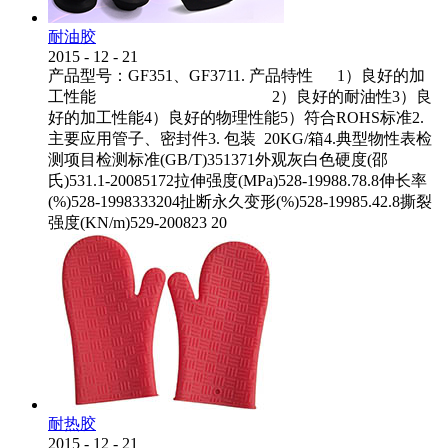
耐油胶
2015
-
12
-
21
产品型号：GF351、GF3711. 产品特性 1）良好的加
工性能 2）良好的耐油性3）良
好的加工性能4）良好的物理性能5）符合ROHS标准2.
主要应用管子、密封件3. 包装 20KG/箱4.典型物性表检
测项目检测标准(GB/T)351371外观灰白色硬度(邵
氏)531.1-20085172拉伸强度(MPa)528-19988.78.8伸长率
(%)528-1998333204扯断永久变形(%)528-19985.42.8撕裂
强度(KN/m)529-200823 20
耐热胶
2015
-
12
-
21