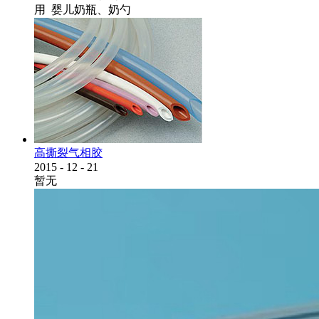
用 婴儿奶瓶、奶勺
高撕裂气相胶
2015
-
12
-
21
暂无