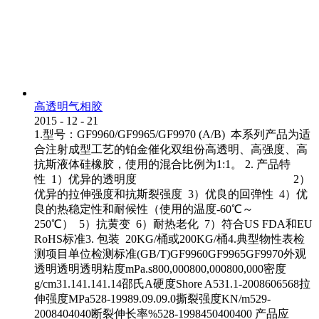
高透明气相胶
2015
-
12
-
21
1.型号：GF9960/GF9965/GF9970 (A/B) 本系列产品为适
合注射成型工艺的铂金催化双组份高透明、高强度、高
抗斯液体硅橡胶，使用的混合比例为1:1。 2. 产品特
性 1）优异的透明度 2）
优异的拉伸强度和抗斯裂强度 3）优良的回弹性 4）优
良的热稳定性和耐候性（使用的温度-60℃～
250℃） 5）抗黄变 6）耐热老化 7）符合US FDA和EU
RoHS标准3. 包装 20KG/桶或200KG/桶4.典型物性表检
测项目单位检测标准(GB/T)GF9960GF9965GF9970外观
透明透明透明粘度mPa.s800,000800,000800,000密度
g/cm31.141.141.14邵氏A硬度Shore A531.1-2008606568拉
伸强度MPa528-19989.09.09.0撕裂强度KN/m529-
2008404040断裂伸长率%528-1998450400400 产品应