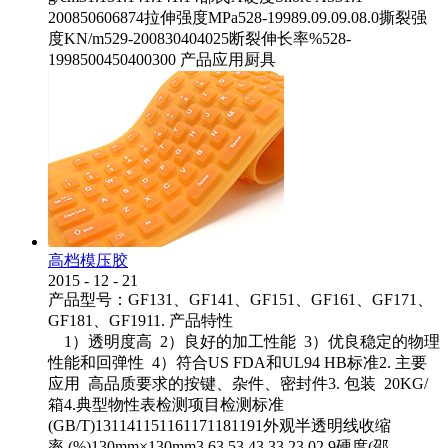
200850606874拉伸强度MPa528-19989.09.09.08.0撕裂强
度KN/m529-200830404025断裂伸长率%528-
1998500450400300 产品应用厨具
高档模压胶
2015
-
12
-
21
产品型号：GF131、GF141、GF151、GF161、GF171、
GF181、GF1911. 产品特性
1）透明度高 2）良好的加工性能 3）优良稳定的物理
性能和回弹性 4）符合US FDA和UL94 HB标准2. 主要
应用 高品质要求的按键、杂件、密封件3. 包装 20KG/
箱4.典型物性表检测项目检测标准
(GB/T)131141151161171181191外观半透明线收缩
率 (%)130mm×130mm3.63.53.43.33.23.02.9硬度(邵