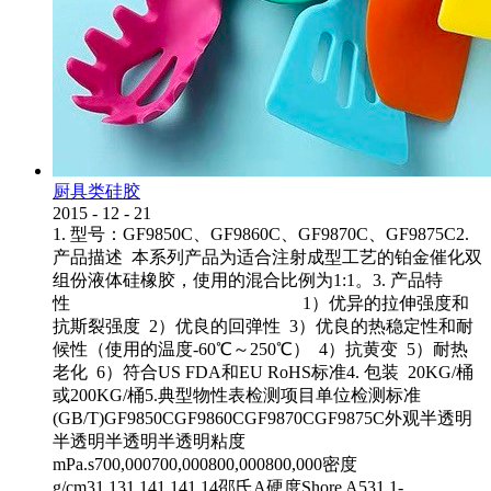
厨具类硅胶
2015
-
12
-
21
1. 型号：GF9850C、GF9860C、GF9870C、GF9875C2.
产品描述 本系列产品为适合注射成型工艺的铂金催化双
组份液体硅橡胶，使用的混合比例为1:1。3. 产品特
性 1）优异的拉伸强度和
抗斯裂强度 2）优良的回弹性 3）优良的热稳定性和耐
候性（使用的温度-60℃～250℃） 4）抗黄变 5）耐热
老化 6）符合US FDA和EU RoHS标准4. 包装 20KG/桶
或200KG/桶5.典型物性表检测项目单位检测标准
(GB/T)GF9850CGF9860CGF9870CGF9875C外观半透明
半透明半透明半透明粘度
mPa.s700,000700,000800,000800,000密度
g/cm31.131.141.141.14邵氏A硬度Shore A531.1-