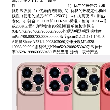
混合比例为1:1。2. 产品特
性 1）优异的拉伸强度和
抗斯裂强度 2）优异的透明度 3）优良的热稳定性和耐
候性（使用的温度-60℃～250℃） 4）抗黄变 5）耐热
老化 6）符合US FDA和EU RoHS标准3. 包装 20KG/桶
或200KG/桶4.典型物性表检测项目单位检测标准
(GB/T)GF9640GF9650GF9660外观透明透明透明粘度
mPa.s700,000700,000800,000密度g/cm31.121.131.14邵氏
A硬度Shore A531.1-2008405060拉伸强度MPa528-
19988.09.09.0撕裂强度KN/m529-2008253040断裂伸长
率%528-1998600550450 产品应用 泳镜、表带产品