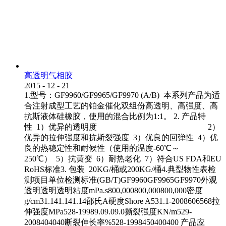
高透明气相胶
2015
-
12
-
21
1.型号：GF9960/GF9965/GF9970 (A/B) 本系列产品为适
合注射成型工艺的铂金催化双组份高透明、高强度、高
抗斯液体硅橡胶，使用的混合比例为1:1。 2. 产品特
性 1）优异的透明度 2）
优异的拉伸强度和抗斯裂强度 3）优良的回弹性 4）优
良的热稳定性和耐候性（使用的温度-60℃～
250℃） 5）抗黄变 6）耐热老化 7）符合US FDA和EU
RoHS标准3. 包装 20KG/桶或200KG/桶4.典型物性表检
测项目单位检测标准(GB/T)GF9960GF9965GF9970外观
透明透明透明粘度mPa.s800,000800,000800,000密度
g/cm31.141.141.14邵氏A硬度Shore A531.1-2008606568拉
伸强度MPa528-19989.09.09.0撕裂强度KN/m529-
2008404040断裂伸长率%528-1998450400400 产品应