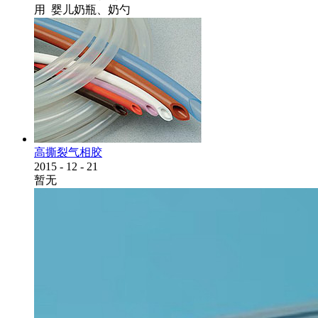
用 婴儿奶瓶、奶勺
高撕裂气相胶
2015
-
12
-
21
暂无