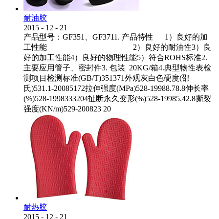
耐油胶
2015
-
12
-
21
产品型号：GF351、GF3711. 产品特性 1）良好的加
工性能 2）良好的耐油性3）良
好的加工性能4）良好的物理性能5）符合ROHS标准2.
主要应用管子、密封件3. 包装 20KG/箱4.典型物性表检
测项目检测标准(GB/T)351371外观灰白色硬度(邵
氏)531.1-20085172拉伸强度(MPa)528-19988.78.8伸长率
(%)528-1998333204扯断永久变形(%)528-19985.42.8撕裂
强度(KN/m)529-200823 20
耐热胶
2015
-
12
-
21