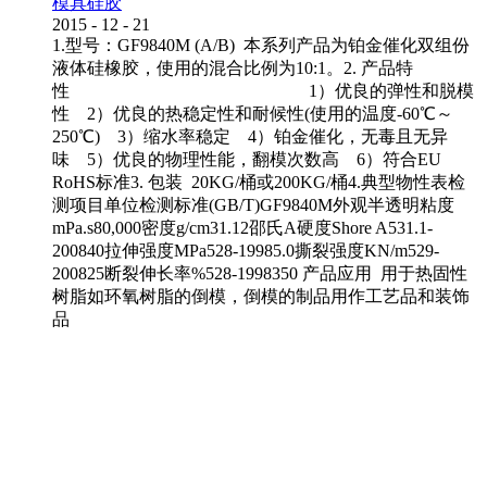
模具硅胶
2015
-
12
-
21
1.型号：GF9840M (A/B) 本系列产品为铂金催化双组份
液体硅橡胶，使用的混合比例为10:1。2. 产品特
性 1）优良的弹性和脱模
性 2）优良的热稳定性和耐候性(使用的温度-60℃～
250℃) 3）缩水率稳定 4）铂金催化，无毒且无异
味 5）优良的物理性能，翻模次数高 6）符合EU
RoHS标准3. 包装 20KG/桶或200KG/桶4.典型物性表检
测项目单位检测标准(GB/T)GF9840M外观半透明粘度
mPa.s80,000密度g/cm31.12邵氏A硬度Shore A531.1-
200840拉伸强度MPa528-19985.0撕裂强度KN/m529-
200825断裂伸长率%528-1998350 产品应用 用于热固性
树脂如环氧树脂的倒模，倒模的制品用作工艺品和装饰
品