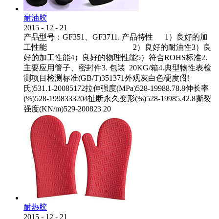
耐油胶
2015
-
12
-
21
产品型号：GF351、GF3711. 产品特性 1）良好的加
工性能 2）良好的耐油性3）良
好的加工性能4）良好的物理性能5）符合ROHS标准2.
主要应用管子、密封件3. 包装 20KG/箱4.典型物性表检
测项目检测标准(GB/T)351371外观灰白色硬度(邵
氏)531.1-20085172拉伸强度(MPa)528-19988.78.8伸长率
(%)528-1998333204扯断永久变形(%)528-19985.42.8撕裂
强度(KN/m)529-200823 20
耐热胶
2015
-
12
-
21