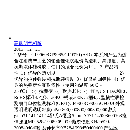
高透明气相胶
2015
-
12
-
21
1.型号：GF9960/GF9965/GF9970 (A/B) 本系列产品为适
合注射成型工艺的铂金催化双组份高透明、高强度、高
抗斯液体硅橡胶，使用的混合比例为1:1。 2. 产品特
性 1）优异的透明度 2）
优异的拉伸强度和抗斯裂强度 3）优良的回弹性 4）优
良的热稳定性和耐候性（使用的温度-60℃～
250℃） 5）抗黄变 6）耐热老化 7）符合US FDA和EU
RoHS标准3. 包装 20KG/桶或200KG/桶4.典型物性表检
测项目单位检测标准(GB/T)GF9960GF9965GF9970外观
透明透明透明粘度mPa.s800,000800,000800,000密度
g/cm31.141.141.14邵氏A硬度Shore A531.1-2008606568拉
伸强度MPa528-19989.09.09.0撕裂强度KN/m529-
2008404040断裂伸长率%528-1998450400400 产品应