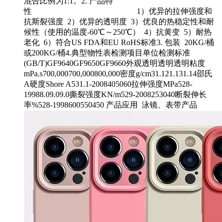
混合比例为1:1。2. 产品特
性 1）优异的拉伸强度和
抗斯裂强度 2）优异的透明度 3）优良的热稳定性和耐
候性（使用的温度-60℃～250℃） 4）抗黄变 5）耐热
老化 6）符合US FDA和EU RoHS标准3. 包装 20KG/桶
或200KG/桶4.典型物性表检测项目单位检测标准
(GB/T)GF9640GF9650GF9660外观透明透明透明粘度
mPa.s700,000700,000800,000密度g/cm31.121.131.14邵氏
A硬度Shore A531.1-2008405060拉伸强度MPa528-
19988.09.09.0撕裂强度KN/m529-2008253040断裂伸长
率%528-1998600550450 产品应用 泳镜、表带产品