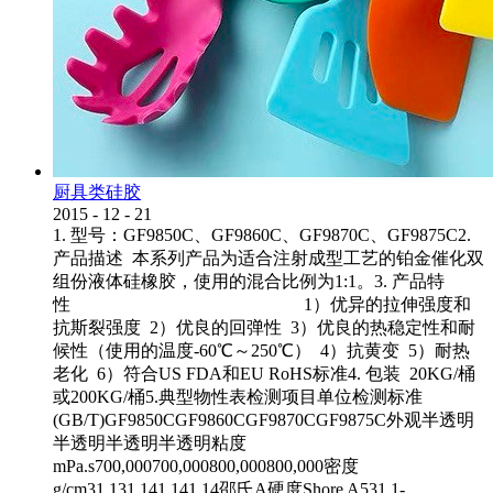
厨具类硅胶
2015
-
12
-
21
1. 型号：GF9850C、GF9860C、GF9870C、GF9875C2.
产品描述 本系列产品为适合注射成型工艺的铂金催化双
组份液体硅橡胶，使用的混合比例为1:1。3. 产品特
性 1）优异的拉伸强度和
抗斯裂强度 2）优良的回弹性 3）优良的热稳定性和耐
候性（使用的温度-60℃～250℃） 4）抗黄变 5）耐热
老化 6）符合US FDA和EU RoHS标准4. 包装 20KG/桶
或200KG/桶5.典型物性表检测项目单位检测标准
(GB/T)GF9850CGF9860CGF9870CGF9875C外观半透明
半透明半透明半透明粘度
mPa.s700,000700,000800,000800,000密度
g/cm31.131.141.141.14邵氏A硬度Shore A531.1-