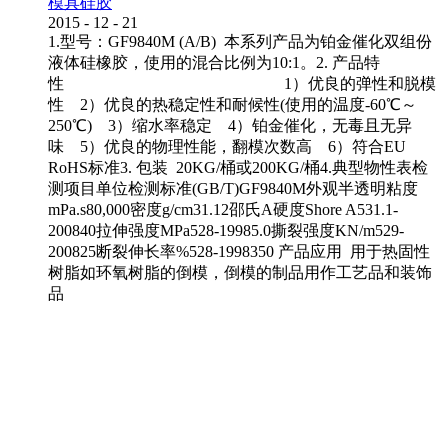
模具硅胶
2015
-
12
-
21
1.型号：GF9840M (A/B) 本系列产品为铂金催化双组份
液体硅橡胶，使用的混合比例为10:1。2. 产品特
性 1）优良的弹性和脱模
性 2）优良的热稳定性和耐候性(使用的温度-60℃～
250℃) 3）缩水率稳定 4）铂金催化，无毒且无异
味 5）优良的物理性能，翻模次数高 6）符合EU
RoHS标准3. 包装 20KG/桶或200KG/桶4.典型物性表检
测项目单位检测标准(GB/T)GF9840M外观半透明粘度
mPa.s80,000密度g/cm31.12邵氏A硬度Shore A531.1-
200840拉伸强度MPa528-19985.0撕裂强度KN/m529-
200825断裂伸长率%528-1998350 产品应用 用于热固性
树脂如环氧树脂的倒模，倒模的制品用作工艺品和装饰
品