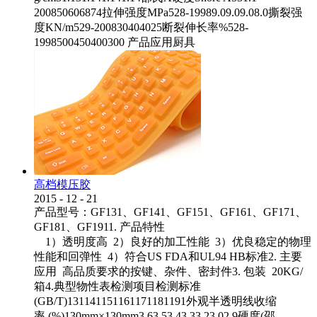
200850606874拉伸强度MPa528-19989.09.09.08.0撕裂强
度KN/m529-200830404025断裂伸长率%528-
1998500450400300 产品应用厨具
高档模压胶
2015
-
12
-
21
产品型号：GF131、GF141、GF151、GF161、GF171、
GF181、GF1911. 产品特性
1）透明度高 2）良好的加工性能 3）优良稳定的物理
性能和回弹性 4）符合US FDA和UL94 HB标准2. 主要
应用 高品质要求的按键、杂件、密封件3. 包装 20KG/
箱4.典型物性表检测项目检测标准
(GB/T)131141151161171181191外观半透明线收缩
率 (%)130mm×130mm3.63.53.43.33.23.02.9硬度(邵