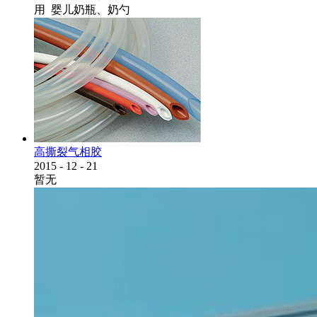
用 婴儿奶瓶、奶勺
高撕裂气相胶
2015
-
12
-
21
暂无