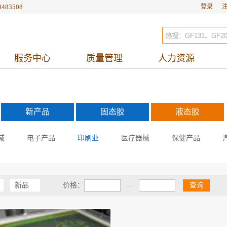
8483508
登录
服务中心
质量管理
人力资源
新产品
固态胶
液态胶
域
电子产品
印刷业
医疗器械
保健产品
新品
价格：
查询
—