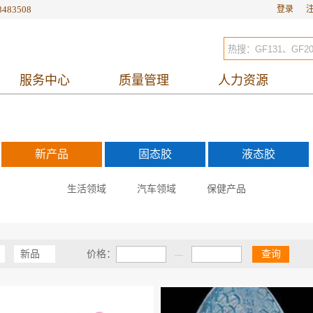
8483508
登录
服务中心
质量管理
人力资源
新产品
固态胶
液态胶
生活领域
汽车领域
保健产品
新品
价格：
查询
—