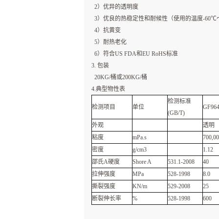
2）优异的透明度
3）优良的热稳定性和耐候性（使用的温度-60℃～
4）抗黄变
5）耐热老化
6）符合US FDA和EU RoHS标准
3. 包装
20KG/桶或200KG/桶
4.典型物性表
检测标准
检测项目
单位
GF96
(GB/T)
外观
透明
粘度
mPa.s
700,0
密度
g/cm3
1.12
邵氏A硬度
Shore A
531.1-2008
40
拉伸强度
MPa
528-1998
8.0
撕裂强度
KN/m
529-2008
25
断裂伸长率
%
528-1998
600