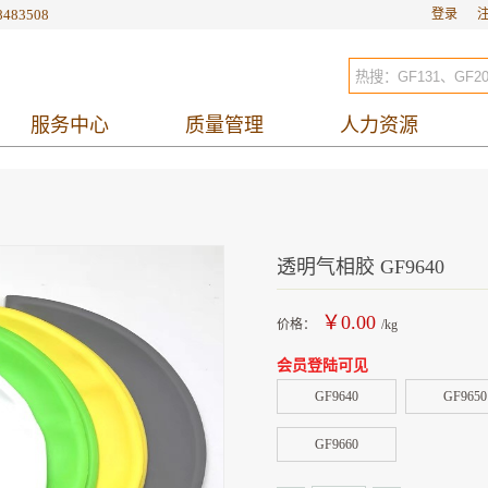
8483508
登录
服务中心
质量管理
人力资源
透明气相胶 GF9640
￥0.00
价格：
/kg
会员登陆可见
GF9640
GF9650
GF9660