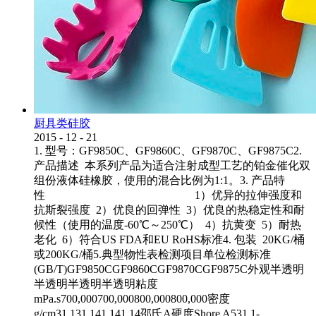
厨具类硅胶
2015
-
12
-
21
1. 型号：GF9850C、GF9860C、GF9870C、GF9875C2.
产品描述 本系列产品为适合注射成型工艺的铂金催化双
组份液体硅橡胶，使用的混合比例为1:1。3. 产品特
性 1）优异的拉伸强度和
抗斯裂强度 2）优良的回弹性 3）优良的热稳定性和耐
候性（使用的温度-60℃～250℃） 4）抗黄变 5）耐热
老化 6）符合US FDA和EU RoHS标准4. 包装 20KG/桶
或200KG/桶5.典型物性表检测项目单位检测标准
(GB/T)GF9850CGF9860CGF9870CGF9875C外观半透明
半透明半透明半透明粘度
mPa.s700,000700,000800,000800,000密度
g/cm31.131.141.141.14邵氏A硬度Shore A531.1-