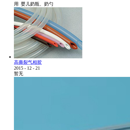
用 婴儿奶瓶、奶勺
高撕裂气相胶
2015
-
12
-
21
暂无