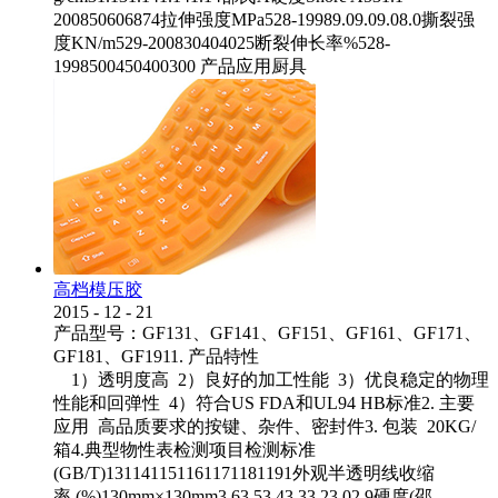
200850606874拉伸强度MPa528-19989.09.09.08.0撕裂强
度KN/m529-200830404025断裂伸长率%528-
1998500450400300 产品应用厨具
高档模压胶
2015
-
12
-
21
产品型号：GF131、GF141、GF151、GF161、GF171、
GF181、GF1911. 产品特性
1）透明度高 2）良好的加工性能 3）优良稳定的物理
性能和回弹性 4）符合US FDA和UL94 HB标准2. 主要
应用 高品质要求的按键、杂件、密封件3. 包装 20KG/
箱4.典型物性表检测项目检测标准
(GB/T)131141151161171181191外观半透明线收缩
率 (%)130mm×130mm3.63.53.43.33.23.02.9硬度(邵