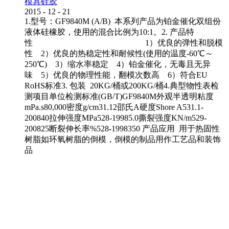
模具硅胶
2015
-
12
-
21
1.型号：GF9840M (A/B) 本系列产品为铂金催化双组份
液体硅橡胶，使用的混合比例为10:1。2. 产品特
性 1）优良的弹性和脱模
性 2）优良的热稳定性和耐候性(使用的温度-60℃～
250℃) 3）缩水率稳定 4）铂金催化，无毒且无异
味 5）优良的物理性能，翻模次数高 6）符合EU
RoHS标准3. 包装 20KG/桶或200KG/桶4.典型物性表检
测项目单位检测标准(GB/T)GF9840M外观半透明粘度
mPa.s80,000密度g/cm31.12邵氏A硬度Shore A531.1-
200840拉伸强度MPa528-19985.0撕裂强度KN/m529-
200825断裂伸长率%528-1998350 产品应用 用于热固性
树脂如环氧树脂的倒模，倒模的制品用作工艺品和装饰
品