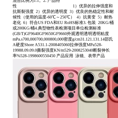
混合比例为1:1。2. 产品特
性 1）优异的拉伸强度和
抗斯裂强度 2）优异的透明度 3）优良的热稳定性和耐
候性（使用的温度-60℃～250℃） 4）抗黄变 5）耐热
老化 6）符合US FDA和EU RoHS标准3. 包装 20KG/桶
或200KG/桶4.典型物性表检测项目单位检测标准
(GB/T)GF9640GF9650GF9660外观透明透明透明粘度
mPa.s700,000700,000800,000密度g/cm31.121.131.14邵氏
A硬度Shore A531.1-2008405060拉伸强度MPa528-
19988.09.09.0撕裂强度KN/m529-2008253040断裂伸长
率%528-1998600550450 产品应用 泳镜、表带产品