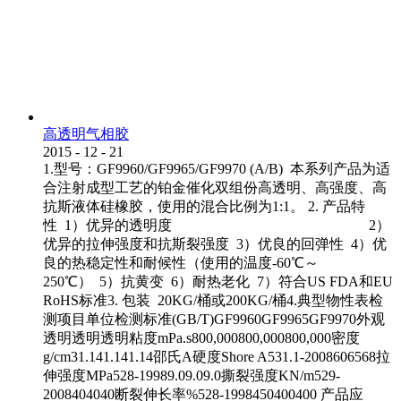
高透明气相胶
2015
-
12
-
21
1.型号：GF9960/GF9965/GF9970 (A/B) 本系列产品为适
合注射成型工艺的铂金催化双组份高透明、高强度、高
抗斯液体硅橡胶，使用的混合比例为1:1。 2. 产品特
性 1）优异的透明度 2）
优异的拉伸强度和抗斯裂强度 3）优良的回弹性 4）优
良的热稳定性和耐候性（使用的温度-60℃～
250℃） 5）抗黄变 6）耐热老化 7）符合US FDA和EU
RoHS标准3. 包装 20KG/桶或200KG/桶4.典型物性表检
测项目单位检测标准(GB/T)GF9960GF9965GF9970外观
透明透明透明粘度mPa.s800,000800,000800,000密度
g/cm31.141.141.14邵氏A硬度Shore A531.1-2008606568拉
伸强度MPa528-19989.09.09.0撕裂强度KN/m529-
2008404040断裂伸长率%528-1998450400400 产品应