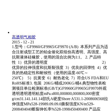
高透明气相胶
2015
-
12
-
21
1.型号：GF9960/GF9965/GF9970 (A/B) 本系列产品为适
合注射成型工艺的铂金催化双组份高透明、高强度、高
抗斯液体硅橡胶，使用的混合比例为1:1。 2. 产品特
性 1）优异的透明度 2）
优异的拉伸强度和抗斯裂强度 3）优良的回弹性 4）优
良的热稳定性和耐候性（使用的温度-60℃～
250℃） 5）抗黄变 6）耐热老化 7）符合US FDA和EU
RoHS标准3. 包装 20KG/桶或200KG/桶4.典型物性表检
测项目单位检测标准(GB/T)GF9960GF9965GF9970外观
透明透明透明粘度mPa.s800,000800,000800,000密度
g/cm31.141.141.14邵氏A硬度Shore A531.1-2008606568拉
伸强度MPa528-19989.09.09.0撕裂强度KN/m529-
2008404040断裂伸长率%528-1998450400400 产品应