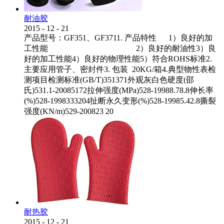
耐油胶
2015
-
12
-
21
产品型号：GF351、GF3711. 产品特性 1）良好的加
工性能 2）良好的耐油性3）良
好的加工性能4）良好的物理性能5）符合ROHS标准2.
主要应用管子、密封件3. 包装 20KG/箱4.典型物性表检
测项目检测标准(GB/T)351371外观灰白色硬度(邵
氏)531.1-20085172拉伸强度(MPa)528-19988.78.8伸长率
(%)528-1998333204扯断永久变形(%)528-19985.42.8撕裂
强度(KN/m)529-200823 20
耐热胶
2015
-
12
-
21