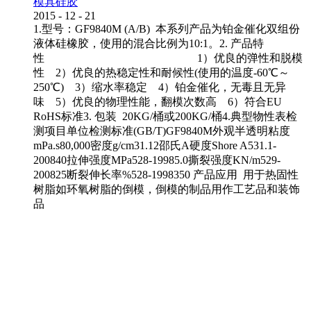
模具硅胶
2015
-
12
-
21
1.型号：GF9840M (A/B) 本系列产品为铂金催化双组份
液体硅橡胶，使用的混合比例为10:1。2. 产品特
性 1）优良的弹性和脱模
性 2）优良的热稳定性和耐候性(使用的温度-60℃～
250℃) 3）缩水率稳定 4）铂金催化，无毒且无异
味 5）优良的物理性能，翻模次数高 6）符合EU
RoHS标准3. 包装 20KG/桶或200KG/桶4.典型物性表检
测项目单位检测标准(GB/T)GF9840M外观半透明粘度
mPa.s80,000密度g/cm31.12邵氏A硬度Shore A531.1-
200840拉伸强度MPa528-19985.0撕裂强度KN/m529-
200825断裂伸长率%528-1998350 产品应用 用于热固性
树脂如环氧树脂的倒模，倒模的制品用作工艺品和装饰
品