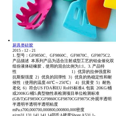
厨具类硅胶
2015
-
12
-
21
1. 型号：GF9850C、GF9860C、GF9870C、GF9875C2.
产品描述 本系列产品为适合注射成型工艺的铂金催化双
组份液体硅橡胶，使用的混合比例为1:1。3. 产品特
性 1）优异的拉伸强度和
抗斯裂强度 2）优良的回弹性 3）优良的热稳定性和耐
候性（使用的温度-60℃～250℃） 4）抗黄变 5）耐热
老化 6）符合US FDA和EU RoHS标准4. 包装 20KG/桶
或200KG/桶5.典型物性表检测项目单位检测标准
(GB/T)GF9850CGF9860CGF9870CGF9875C外观半透明
半透明半透明半透明粘度
mPa.s700,000700,000800,000800,000密度
g/cm31.131.141.141.14邵氏A硬度Shore A531.1-