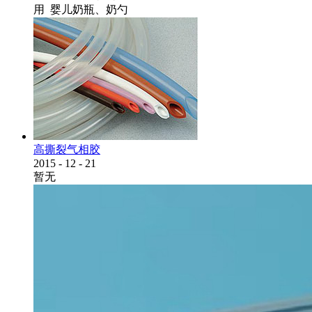
用 婴儿奶瓶、奶勺
高撕裂气相胶
2015
-
12
-
21
暂无