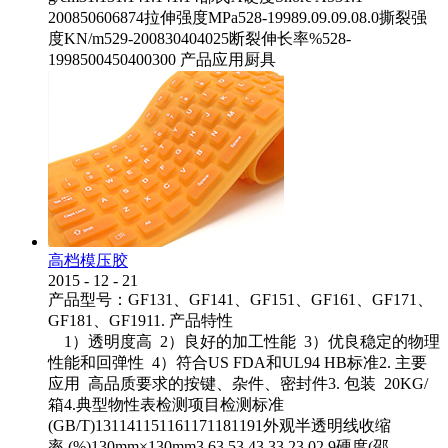
200850606874拉伸强度MPa528-19989.09.09.08.0撕裂强
度KN/m529-200830404025断裂伸长率%528-
1998500450400300 产品应用厨具
高档模压胶
2015
-
12
-
21
产品型号：GF131、GF141、GF151、GF161、GF171、
GF181、GF1911. 产品特性
1）透明度高 2）良好的加工性能 3）优良稳定的物理
性能和回弹性 4）符合US FDA和UL94 HB标准2. 主要
应用 高品质要求的按键、杂件、密封件3. 包装 20KG/
箱4.典型物性表检测项目检测标准
(GB/T)131141151161171181191外观半透明线收缩
率 (%)130mm×130mm3.63.53.43.33.23.02.9硬度(邵