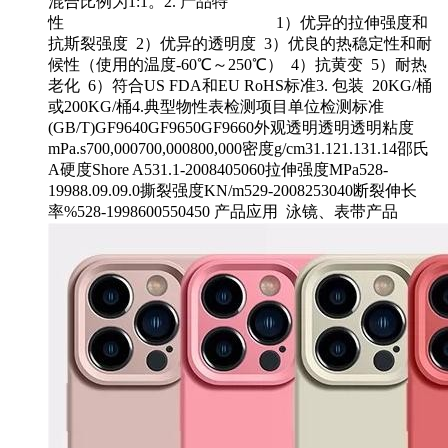
混合比例为1:1。2. 产品特
性 1）优异的拉伸强度和
抗斯裂强度 2）优异的透明度 3）优良的热稳定性和耐
候性（使用的温度-60℃～250℃） 4）抗黄变 5）耐热
老化 6）符合US FDA和EU RoHS标准3. 包装 20KG/桶
或200KG/桶4.典型物性表检测项目单位检测标准
(GB/T)GF9640GF9650GF9660外观透明透明透明粘度
mPa.s700,000700,000800,000密度g/cm31.121.131.14邵氏
A硬度Shore A531.1-2008405060拉伸强度MPa528-
19988.09.09.0撕裂强度KN/m529-2008253040断裂伸长
率%528-1998600550450 产品应用 泳镜、表带产品