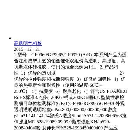
高透明气相胶
2015
-
12
-
21
1.型号：GF9960/GF9965/GF9970 (A/B) 本系列产品为适
合注射成型工艺的铂金催化双组份高透明、高强度、高
抗斯液体硅橡胶，使用的混合比例为1:1。 2. 产品特
性 1）优异的透明度 2）
优异的拉伸强度和抗斯裂强度 3）优良的回弹性 4）优
良的热稳定性和耐候性（使用的温度-60℃～
250℃） 5）抗黄变 6）耐热老化 7）符合US FDA和EU
RoHS标准3. 包装 20KG/桶或200KG/桶4.典型物性表检
测项目单位检测标准(GB/T)GF9960GF9965GF9970外观
透明透明透明粘度mPa.s800,000800,000800,000密度
g/cm31.141.141.14邵氏A硬度Shore A531.1-2008606568拉
伸强度MPa528-19989.09.09.0撕裂强度KN/m529-
2008404040断裂伸长率%528-1998450400400 产品应