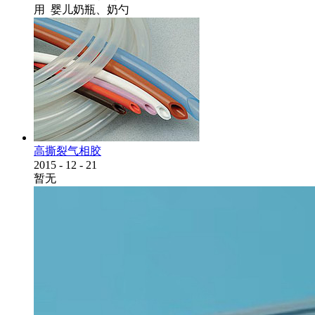
用 婴儿奶瓶、奶勺
高撕裂气相胶
2015
-
12
-
21
暂无