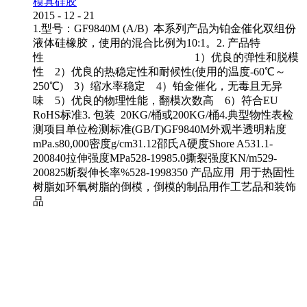
模具硅胶
2015
-
12
-
21
1.型号：GF9840M (A/B) 本系列产品为铂金催化双组份
液体硅橡胶，使用的混合比例为10:1。2. 产品特
性 1）优良的弹性和脱模
性 2）优良的热稳定性和耐候性(使用的温度-60℃～
250℃) 3）缩水率稳定 4）铂金催化，无毒且无异
味 5）优良的物理性能，翻模次数高 6）符合EU
RoHS标准3. 包装 20KG/桶或200KG/桶4.典型物性表检
测项目单位检测标准(GB/T)GF9840M外观半透明粘度
mPa.s80,000密度g/cm31.12邵氏A硬度Shore A531.1-
200840拉伸强度MPa528-19985.0撕裂强度KN/m529-
200825断裂伸长率%528-1998350 产品应用 用于热固性
树脂如环氧树脂的倒模，倒模的制品用作工艺品和装饰
品