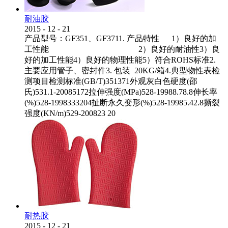
耐油胶
2015
-
12
-
21
产品型号：GF351、GF3711. 产品特性 1）良好的加
工性能 2）良好的耐油性3）良
好的加工性能4）良好的物理性能5）符合ROHS标准2.
主要应用管子、密封件3. 包装 20KG/箱4.典型物性表检
测项目检测标准(GB/T)351371外观灰白色硬度(邵
氏)531.1-20085172拉伸强度(MPa)528-19988.78.8伸长率
(%)528-1998333204扯断永久变形(%)528-19985.42.8撕裂
强度(KN/m)529-200823 20
耐热胶
2015
-
12
-
21