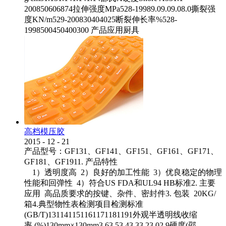
200850606874拉伸强度MPa528-19989.09.09.08.0撕裂强
度KN/m529-200830404025断裂伸长率%528-
1998500450400300 产品应用厨具
高档模压胶
2015
-
12
-
21
产品型号：GF131、GF141、GF151、GF161、GF171、
GF181、GF1911. 产品特性
1）透明度高 2）良好的加工性能 3）优良稳定的物理
性能和回弹性 4）符合US FDA和UL94 HB标准2. 主要
应用 高品质要求的按键、杂件、密封件3. 包装 20KG/
箱4.典型物性表检测项目检测标准
(GB/T)131141151161171181191外观半透明线收缩
率 (%)130mm×130mm3.63.53.43.33.23.02.9硬度(邵