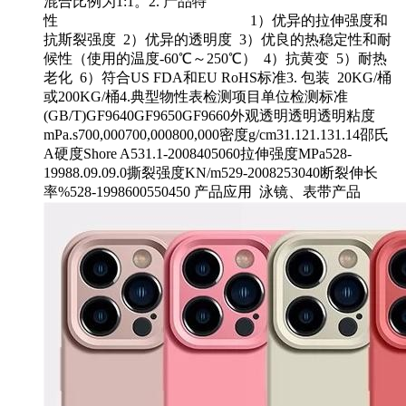
混合比例为1:1。2. 产品特
性 1）优异的拉伸强度和
抗斯裂强度 2）优异的透明度 3）优良的热稳定性和耐
候性（使用的温度-60℃～250℃） 4）抗黄变 5）耐热
老化 6）符合US FDA和EU RoHS标准3. 包装 20KG/桶
或200KG/桶4.典型物性表检测项目单位检测标准
(GB/T)GF9640GF9650GF9660外观透明透明透明粘度
mPa.s700,000700,000800,000密度g/cm31.121.131.14邵氏
A硬度Shore A531.1-2008405060拉伸强度MPa528-
19988.09.09.0撕裂强度KN/m529-2008253040断裂伸长
率%528-1998600550450 产品应用 泳镜、表带产品