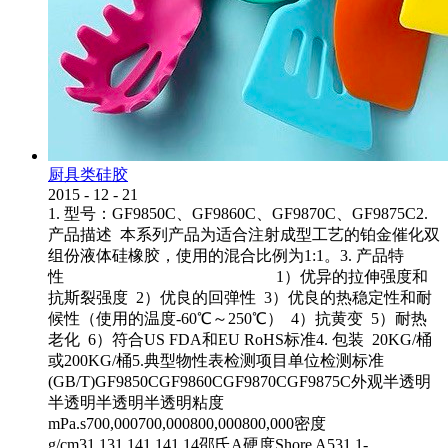
厨具类硅胶
2015
-
12
-
21
1. 型号：GF9850C、GF9860C、GF9870C、GF9875C2.
产品描述 本系列产品为适合注射成型工艺的铂金催化双
组份液体硅橡胶，使用的混合比例为1:1。3. 产品特
性 1）优异的拉伸强度和
抗斯裂强度 2）优良的回弹性 3）优良的热稳定性和耐
候性（使用的温度-60℃～250℃） 4）抗黄变 5）耐热
老化 6）符合US FDA和EU RoHS标准4. 包装 20KG/桶
或200KG/桶5.典型物性表检测项目单位检测标准
(GB/T)GF9850CGF9860CGF9870CGF9875C外观半透明
半透明半透明半透明粘度
mPa.s700,000700,000800,000800,000密度
g/cm31.131.141.141.14邵氏A硬度Shore A531.1-