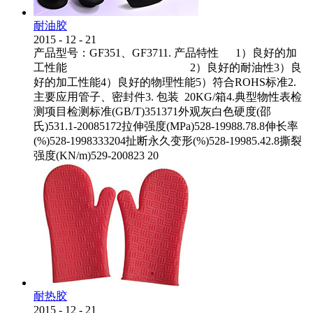
耐油胶
2015
-
12
-
21
产品型号：GF351、GF3711. 产品特性 1）良好的加
工性能 2）良好的耐油性3）良
好的加工性能4）良好的物理性能5）符合ROHS标准2.
主要应用管子、密封件3. 包装 20KG/箱4.典型物性表检
测项目检测标准(GB/T)351371外观灰白色硬度(邵
氏)531.1-20085172拉伸强度(MPa)528-19988.78.8伸长率
(%)528-1998333204扯断永久变形(%)528-19985.42.8撕裂
强度(KN/m)529-200823 20
耐热胶
2015
-
12
-
21