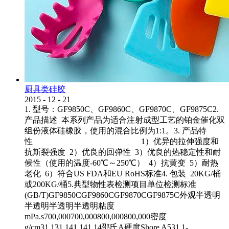
厨具类硅胶
2015
-
12
-
21
1. 型号：GF9850C、GF9860C、GF9870C、GF9875C2.
产品描述 本系列产品为适合注射成型工艺的铂金催化双
组份液体硅橡胶，使用的混合比例为1:1。3. 产品特
性 1）优异的拉伸强度和
抗斯裂强度 2）优良的回弹性 3）优良的热稳定性和耐
候性（使用的温度-60℃～250℃） 4）抗黄变 5）耐热
老化 6）符合US FDA和EU RoHS标准4. 包装 20KG/桶
或200KG/桶5.典型物性表检测项目单位检测标准
(GB/T)GF9850CGF9860CGF9870CGF9875C外观半透明
半透明半透明半透明粘度
mPa.s700,000700,000800,000800,000密度
g/cm31.131.141.141.14邵氏A硬度Shore A531.1-