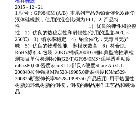
模具硅胶
2015
-
12
-
21
1.型号：GF9840M (A/B) 本系列产品为铂金催化双组份
液体硅橡胶，使用的混合比例为10:1。2. 产品特
性 1）优良的弹性和脱模
性 2）优良的热稳定性和耐候性(使用的温度-60℃～
250℃) 3）缩水率稳定 4）铂金催化，无毒且无异
味 5）优良的物理性能，翻模次数高 6）符合EU
RoHS标准3. 包装 20KG/桶或200KG/桶4.典型物性表检
测项目单位检测标准(GB/T)GF9840M外观半透明粘度
mPa.s80,000密度g/cm31.12邵氏A硬度Shore A531.1-
200840拉伸强度MPa528-19985.0撕裂强度KN/m529-
200825断裂伸长率%528-1998350 产品应用 用于热固性
树脂如环氧树脂的倒模，倒模的制品用作工艺品和装饰
品