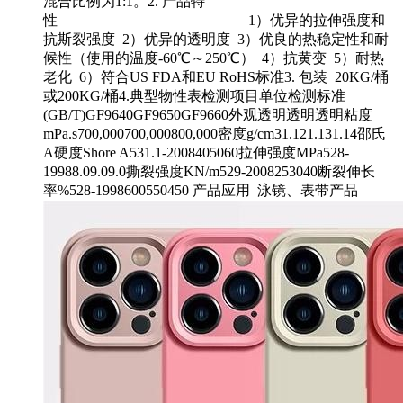
混合比例为1:1。2. 产品特
性 1）优异的拉伸强度和
抗斯裂强度 2）优异的透明度 3）优良的热稳定性和耐
候性（使用的温度-60℃～250℃） 4）抗黄变 5）耐热
老化 6）符合US FDA和EU RoHS标准3. 包装 20KG/桶
或200KG/桶4.典型物性表检测项目单位检测标准
(GB/T)GF9640GF9650GF9660外观透明透明透明粘度
mPa.s700,000700,000800,000密度g/cm31.121.131.14邵氏
A硬度Shore A531.1-2008405060拉伸强度MPa528-
19988.09.09.0撕裂强度KN/m529-2008253040断裂伸长
率%528-1998600550450 产品应用 泳镜、表带产品