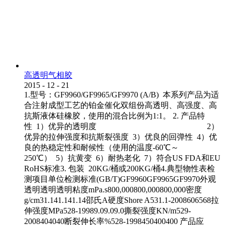
高透明气相胶
2015
-
12
-
21
1.型号：GF9960/GF9965/GF9970 (A/B) 本系列产品为适
合注射成型工艺的铂金催化双组份高透明、高强度、高
抗斯液体硅橡胶，使用的混合比例为1:1。 2. 产品特
性 1）优异的透明度 2）
优异的拉伸强度和抗斯裂强度 3）优良的回弹性 4）优
良的热稳定性和耐候性（使用的温度-60℃～
250℃） 5）抗黄变 6）耐热老化 7）符合US FDA和EU
RoHS标准3. 包装 20KG/桶或200KG/桶4.典型物性表检
测项目单位检测标准(GB/T)GF9960GF9965GF9970外观
透明透明透明粘度mPa.s800,000800,000800,000密度
g/cm31.141.141.14邵氏A硬度Shore A531.1-2008606568拉
伸强度MPa528-19989.09.09.0撕裂强度KN/m529-
2008404040断裂伸长率%528-1998450400400 产品应