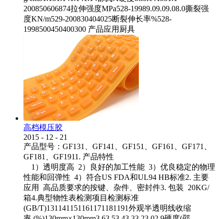
200850606874拉伸强度MPa528-19989.09.09.08.0撕裂强
度KN/m529-200830404025断裂伸长率%528-
1998500450400300 产品应用厨具
高档模压胶
2015
-
12
-
21
产品型号：GF131、GF141、GF151、GF161、GF171、
GF181、GF1911. 产品特性
1）透明度高 2）良好的加工性能 3）优良稳定的物理
性能和回弹性 4）符合US FDA和UL94 HB标准2. 主要
应用 高品质要求的按键、杂件、密封件3. 包装 20KG/
箱4.典型物性表检测项目检测标准
(GB/T)131141151161171181191外观半透明线收缩
率 (%)130mm×130mm3.63.53.43.33.23.02.9硬度(邵