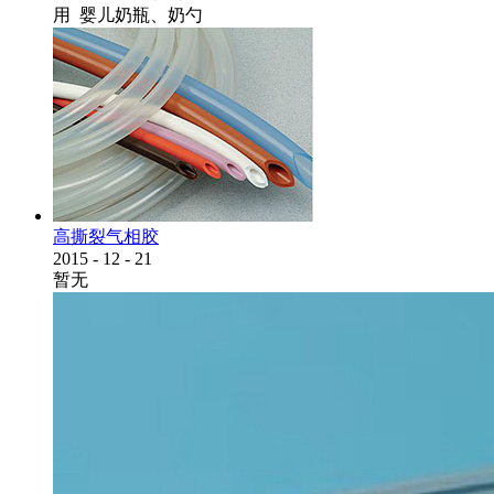
用 婴儿奶瓶、奶勺
高撕裂气相胶
2015
-
12
-
21
暂无