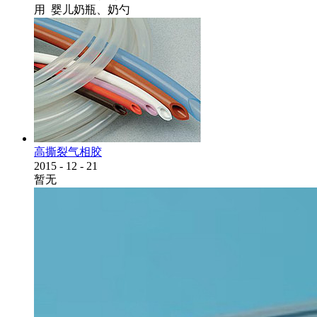
用 婴儿奶瓶、奶勺
高撕裂气相胶
2015
-
12
-
21
暂无