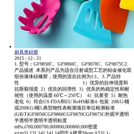
厨具类硅胶
2015
-
12
-
21
1. 型号：GF9850C、GF9860C、GF9870C、GF9875C2.
产品描述 本系列产品为适合注射成型工艺的铂金催化双
组份液体硅橡胶，使用的混合比例为1:1。3. 产品特
性 1）优异的拉伸强度和
抗斯裂强度 2）优良的回弹性 3）优良的热稳定性和耐
候性（使用的温度-60℃～250℃） 4）抗黄变 5）耐热
老化 6）符合US FDA和EU RoHS标准4. 包装 20KG/桶
或200KG/桶5.典型物性表检测项目单位检测标准
(GB/T)GF9850CGF9860CGF9870CGF9875C外观半透明
半透明半透明半透明粘度
mPa.s700,000700,000800,000800,000密度
g/cm31.131.141.141.14邵氏A硬度Shore A531.1-