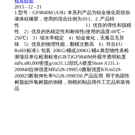
模具硅胶
2015
-
12
-
21
1.型号：GF9840M (A/B) 本系列产品为铂金催化双组份
液体硅橡胶，使用的混合比例为10:1。2. 产品特
性 1）优良的弹性和脱模
性 2）优良的热稳定性和耐候性(使用的温度-60℃～
250℃) 3）缩水率稳定 4）铂金催化，无毒且无异
味 5）优良的物理性能，翻模次数高 6）符合EU
RoHS标准3. 包装 20KG/桶或200KG/桶4.典型物性表检
测项目单位检测标准(GB/T)GF9840M外观半透明粘度
mPa.s80,000密度g/cm31.12邵氏A硬度Shore A531.1-
200840拉伸强度MPa528-19985.0撕裂强度KN/m529-
200825断裂伸长率%528-1998350 产品应用 用于热固性
树脂如环氧树脂的倒模，倒模的制品用作工艺品和装饰
品