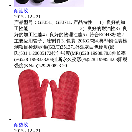
耐油胶
2015
-
12
-
21
产品型号：GF351、GF3711. 产品特性 1）良好的加
工性能 2）良好的耐油性3）良
好的加工性能4）良好的物理性能5）符合ROHS标准2.
主要应用管子、密封件3. 包装 20KG/箱4.典型物性表检
测项目检测标准(GB/T)351371外观灰白色硬度(邵
氏)531.1-20085172拉伸强度(MPa)528-19988.78.8伸长率
(%)528-1998333204扯断永久变形(%)528-19985.42.8撕裂
强度(KN/m)529-200823 20
耐热胶
2015
-
12
-
21