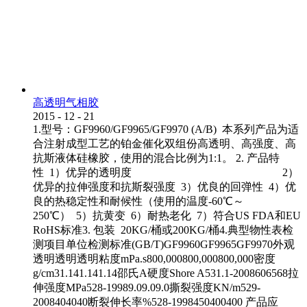
高透明气相胶
2015
-
12
-
21
1.型号：GF9960/GF9965/GF9970 (A/B) 本系列产品为适
合注射成型工艺的铂金催化双组份高透明、高强度、高
抗斯液体硅橡胶，使用的混合比例为1:1。 2. 产品特
性 1）优异的透明度 2）
优异的拉伸强度和抗斯裂强度 3）优良的回弹性 4）优
良的热稳定性和耐候性（使用的温度-60℃～
250℃） 5）抗黄变 6）耐热老化 7）符合US FDA和EU
RoHS标准3. 包装 20KG/桶或200KG/桶4.典型物性表检
测项目单位检测标准(GB/T)GF9960GF9965GF9970外观
透明透明透明粘度mPa.s800,000800,000800,000密度
g/cm31.141.141.14邵氏A硬度Shore A531.1-2008606568拉
伸强度MPa528-19989.09.09.0撕裂强度KN/m529-
2008404040断裂伸长率%528-1998450400400 产品应