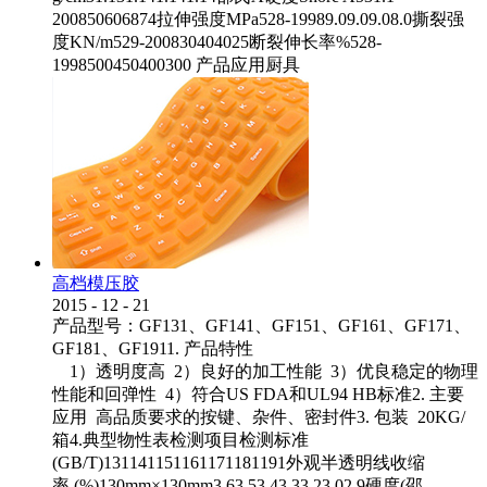
200850606874拉伸强度MPa528-19989.09.09.08.0撕裂强
度KN/m529-200830404025断裂伸长率%528-
1998500450400300 产品应用厨具
高档模压胶
2015
-
12
-
21
产品型号：GF131、GF141、GF151、GF161、GF171、
GF181、GF1911. 产品特性
1）透明度高 2）良好的加工性能 3）优良稳定的物理
性能和回弹性 4）符合US FDA和UL94 HB标准2. 主要
应用 高品质要求的按键、杂件、密封件3. 包装 20KG/
箱4.典型物性表检测项目检测标准
(GB/T)131141151161171181191外观半透明线收缩
率 (%)130mm×130mm3.63.53.43.33.23.02.9硬度(邵