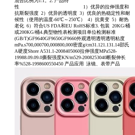
混合比例为1:1。2. 产品特
性 1）优异的拉伸强度和
抗斯裂强度 2）优异的透明度 3）优良的热稳定性和耐
候性（使用的温度-60℃～250℃） 4）抗黄变 5）耐热
老化 6）符合US FDA和EU RoHS标准3. 包装 20KG/桶
或200KG/桶4.典型物性表检测项目单位检测标准
(GB/T)GF9640GF9650GF9660外观透明透明透明粘度
mPa.s700,000700,000800,000密度g/cm31.121.131.14邵氏
A硬度Shore A531.1-2008405060拉伸强度MPa528-
19988.09.09.0撕裂强度KN/m529-2008253040断裂伸长
率%528-1998600550450 产品应用 泳镜、表带产品